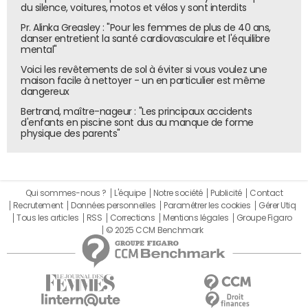
du silence, voitures, motos et vélos y sont interdits
Pr. Alinka Greasley : "Pour les femmes de plus de 40 ans,
danser entretient la santé cardiovasculaire et l'équilibre
mental"
Voici les revêtements de sol à éviter si vous voulez une
maison facile à nettoyer - un en particulier est même
dangereux
Bertrand, maître-nageur : "Les principaux accidents
d'enfants en piscine sont dus au manque de forme
physique des parents"
Qui sommes-nous ?
L'équipe
Notre société
Publicité
Contact
Recrutement
Données personnelles
Paramétrer les cookies
Gérer Utiq
Tous les articles
RSS
Corrections
Mentions légales
Groupe Figaro
© 2025 CCM Benchmark