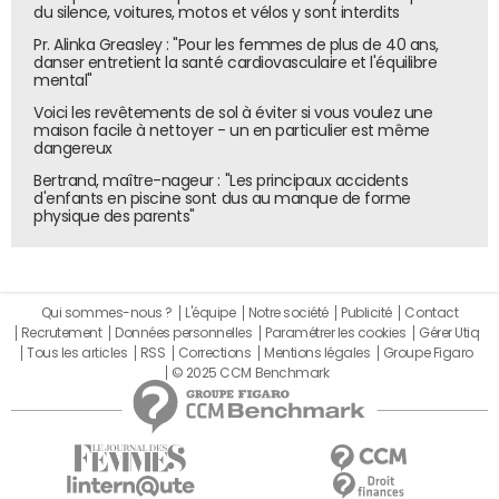
du silence, voitures, motos et vélos y sont interdits
Pr. Alinka Greasley : "Pour les femmes de plus de 40 ans,
danser entretient la santé cardiovasculaire et l'équilibre
mental"
Voici les revêtements de sol à éviter si vous voulez une
maison facile à nettoyer - un en particulier est même
dangereux
Bertrand, maître-nageur : "Les principaux accidents
d'enfants en piscine sont dus au manque de forme
physique des parents"
Qui sommes-nous ?
L'équipe
Notre société
Publicité
Contact
Recrutement
Données personnelles
Paramétrer les cookies
Gérer Utiq
Tous les articles
RSS
Corrections
Mentions légales
Groupe Figaro
© 2025 CCM Benchmark