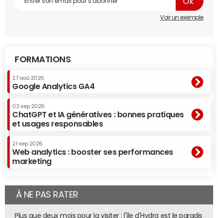
Voir un exemple
Mozoo-OpionWay-Oct2014
from
Mozoo
En savoir plus sur Offremedia.com
FORMATIONS
27 aoû 2026
Google Analytics GA4
03 sep 2026
ChatGPT et IA génératives : bonnes pratiques
et usages responsables
21 sep 2026
Web analytics : booster ses performances
marketing
À NE PAS RATER
Plus que deux mois pour la visiter : l'île d'Hydra est le paradis