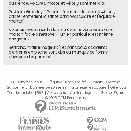
du silence, voitures, motos et vélos y sont interdits
Pr. Alinka Greasley : "Pour les femmes de plus de 40 ans,
danser entretient la santé cardiovasculaire et l'équilibre
mental"
Voici les revêtements de sol à éviter si vous voulez une
maison facile à nettoyer - un en particulier est même
dangereux
Bertrand, maître-nageur : "Les principaux accidents
d'enfants en piscine sont dus au manque de forme
physique des parents"
Qui sommes-nous ?
L'équipe
Notre société
Publicité
Contact
Recrutement
Données personnelles
Paramétrer les cookies
Gérer Utiq
Tous les articles
RSS
Corrections
Mentions légales
Groupe Figaro
© 2025 CCM Benchmark