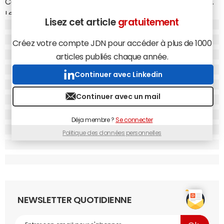
Ce n'était pas une décision facile à prendre pour Google.
Les tests le démontrent : l'alternative proposée par
Lisez cet article
gratuitement
Google aux cookies tiers ne fonctionne pas et les
suggestions envoyées par le marché pour l'améliorer
Créez votre compte JDN pour accéder à plus de 1000
n'ont pas été prises en compte par le groupe.
articles publiés chaque année.
Que la Privacy Sandbox ne fonctionne pas, c'est une
Continuer avec Linkedin
chose. Revenir sur la décision de supprimer les cookies
tiers en est une autre. En quoi cette décision de
Continuer avec un mail
maintenir les cookies tiers vous parait-elle légitime ?
Le péché originel de Google a été double. Tout d'abord,
Déja membre ?
Se connecter
d'annoncer la fin des cookies tiers sans disposer d'une
Politique des données personnelles
solution robuste et aussi performante pour les
remplacer, dans une démarche "nous trouverons une
solution". Ensuite, de ne jamais expliquer quel était le
problème posé par les cookies tiers qu'il cherchait à
résoudre.
NEWSLETTER QUOTIDIENNE
La fin des cookies tiers renforcerait la position des plus
gros acteurs dont Google tout en enlevant à l'open web