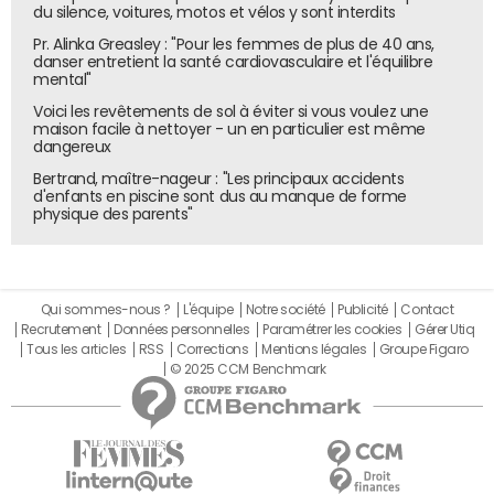
du silence, voitures, motos et vélos y sont interdits
approche sur Chrome qui "renforcera le choix des
Pr. Alinka Greasley : "Pour les femmes de plus de 40 ans,
utilisateurs", une "nouvelle expérience qui permettrait aux
danser entretient la santé cardiovasculaire et l'équilibre
utilisateurs de faire un choix éclairé qui s'appliquerait à
mental"
l'ensemble de leur navigation sur le web".
Voici les revêtements de sol à éviter si vous voulez une
maison facile à nettoyer - un en particulier est même
Or, le choix des utilisateurs ne peut pas être imposé de
dangereux
façon binaire et globale à l'ensemble des sites au niveau
Bertrand, maître-nageur : "Les principaux accidents
du navigateur sans aucune distinction. L'exemple d'Apple
d'enfants en piscine sont dus au manque de forme
physique des parents"
pour les applications avec son App Tracking
Transparency (ATT) ne doit pas être répété. C'est une
hypothèse extrêmement dangereuse qui aurait un
impact catastrophique sur l'économie de l'open web, à
Qui sommes-nous ?
L'équipe
Notre société
Publicité
Contact
l'instar de ce qu'ATT a généré sur iOS. En France et plus
Recrutement
Données personnelles
Paramétrer les cookies
Gérer Utiq
largement en Europe nous disposons d'une
Tous les articles
RSS
Corrections
Mentions légales
Groupe Figaro
© 2025 CCM Benchmark
règlementation déjà stricte et forte, le RGPD, qui encadre
la collecte du consentement aux cookies, aux différents
traceurs et à la publicité ciblée. Cette dernière se fait au
niveau de chaque site.
Chez Alliance Digitale nous resterons par conséquent