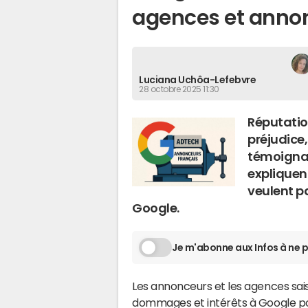
agences et annon
Luciana Uchôa-Lefebvre
28 octobre 2025 11:30
Réputatio
préjudice
témoigna
expliquen
veulent p
Google.
Je m'abonne aux Infos à ne p
Les annonceurs et les agences sais
dommages et intérêts à Google po