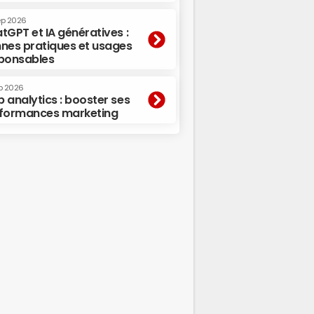
ep 2026
tGPT et IA génératives :
nes pratiques et usages
ponsables
p 2026
 analytics : booster ses
formances marketing