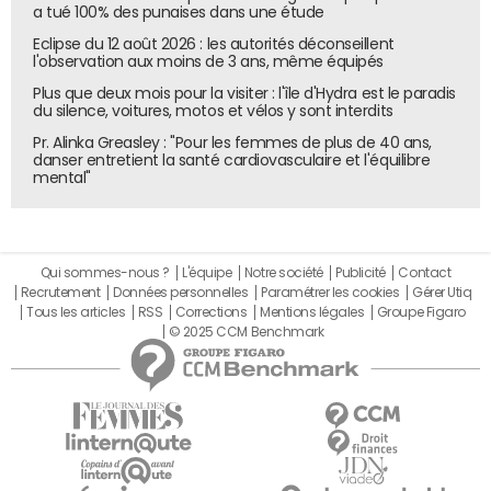
exemple un catalyseur, il va aussi impulser des
a tué 100% des punaises dans une étude
dynamiques. Il n’est pas dans l’opérationnel. Quant au rôle
Eclipse du 12 août 2026 : les autorités déconseillent
l'observation aux moins de 3 ans, même équipés
du DSI, il a évolué. Son domaine de compétence a changé.
Par exemple auparavant, c’était les mainframes ou les
Plus que deux mois pour la visiter : l'île d'Hydra est le paradis
du silence, voitures, motos et vélos y sont interdits
logiciels on-premise, désormais, c’est le
cloud
. Mais
certains fondamentaux restent. J'emploierai un mot
Pr. Alinka Greasley : "Pour les femmes de plus de 40 ans,
danser entretient la santé cardiovasculaire et l'équilibre
anglais pour décrire son rôle aujourd'hui : c'est
mental"
un "enabler". Il rend possible cette transformation
numérique. La DSI va trouver les solutions, et s'appliquer à
retenir des projets sécurisés et rapides.
Qui sommes-nous ?
L'équipe
Notre société
Publicité
Contact
Ce n'est pas le DSI qui pilote la transformation
Recrutement
Données personnelles
Paramétrer les cookies
Gérer Utiq
numérique
Tous les articles
RSS
Corrections
Mentions légales
Groupe Figaro
© 2025 CCM Benchmark
La DSI n'est pas une business unit – et vice versa : mais la
transformation numérique doit nécessairement reposer
sur une bonne coopération entre business et DSI. Au final,
ce n’est pas le CIO ou le CMO ou encore le CDO qui pilote
la transformation numérique, c'est une communauté.