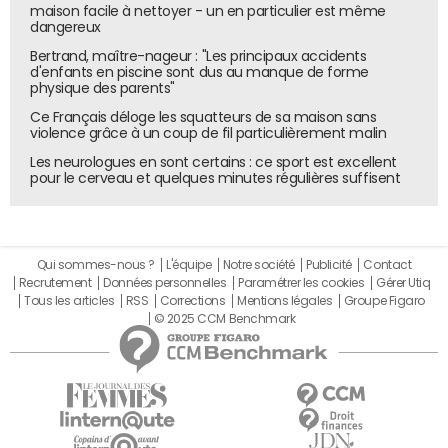
Cette situation s'accompagne d'une charge de la dette
maison facile à nettoyer - un en particulier est même
dangereux
de plus en plus lourde, notamment en raison de la hausse
des taux d'intérêt. "Si la France ne prend pas
Bertrand, maître-nageur : "Les principaux accidents
d'enfants en piscine sont dus au manque de forme
effectivement le chemin de l'assainissement de ses
physique des parents"
finances, la note de sa dette sera dégradée, passant de
Ce Français déloge les squatteurs de sa maison sans
la catégorie AA- à A+", rapporte
Le Figaro
. Une telle
violence grâce à un coup de fil particulièrement malin
dégradation aurait pour effet de rendre les emprunts
Les neurologues en sont certains : ce sport est excellent
encore plus coûteux et de limiter l'accès à certains
pour le cerveau et quelques minutes régulières suffisent
investisseurs institutionnels, ce qui aggraverait la situation.
Le déficit public, autre facteur aggravant, a atteint
162,4 milliards d'euros en 2024, soit 6,2% du PIB. Ce niveau,
Qui sommes-nous ?
L'équipe
Notre société
Publicité
Contact
nettement supérieur aux normes européennes, met le
Recrutement
Données personnelles
Paramétrer les cookies
Gérer Utiq
Tous les articles
RSS
Corrections
Mentions légales
Groupe Figaro
gouvernement sous pression pour contenir les dépenses.
© 2025 CCM Benchmark
François Bayrou, nouveau Premier ministre, a annoncé
vouloir mettre en place un plan de rééquilibrage
budgétaire sur dix ans, tout en soulignant l'importance
d'un équilibre soutenable.
Dépenses publiques, un déficit structurel