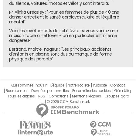
du silence, voitures, motos et vélos y sont interdits
Face à cette situation, plusieurs groupes parlementaires,
Pr. Alinka Greasley : "Pour les femmes de plus de 40 ans,
dont la droite, s'opposent également à certaines
danser entretient la santé cardiovasculaire et l'équilibre
dispositions du projet. La possibilité d'une alliance entre le
mental"
RN et d'autres oppositions, comme la gauche, pour voter
Voici les revêtements de sol à éviter si vous voulez une
une censure en décembre est désormais envisagée.
maison facile à nettoyer - un en particulier est même
dangereux
Toutefois, le gouvernement prévient qu'un rejet du
Bertrand, maître-nageur : "Les principaux accidents
budget plongerait le pays dans "le désordre et la chienlit",
d'enfants en piscine sont dus au manque de forme
selon les termes de Jean-Noël Barrot, ministre des
physique des parents"
Affaires étrangères.
Une rencontre décisive à Matignon
Qui sommes-nous ?
L'équipe
Notre société
Publicité
Contact
Pour tenter d'éviter une crise majeure, Michel Barnier a
Recrutement
Données personnelles
Paramétrer les cookies
Gérer Utiq
Tous les articles
RSS
Corrections
Mentions légales
Groupe Figaro
invité les présidents des groupes parlementaires à
© 2025 CCM Benchmark
Matignon la semaine prochaine. Marine Le Pen sera reçue
lundi. Cette rencontre survient dans un contexte de
tensions sociales marquées, avec des grèves et
mobilisations dans plusieurs secteurs clés.