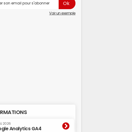
Voir un exemple
RMATIONS
oû 2026
gle Analytics GA4