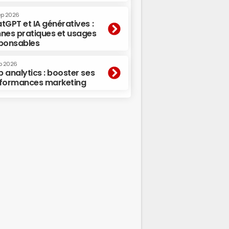
ep 2026
tGPT et IA génératives :
nes pratiques et usages
ponsables
p 2026
 analytics : booster ses
formances marketing