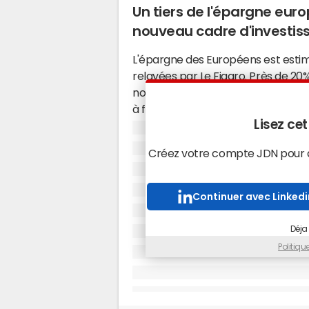
Un tiers de l'épargne eur
nouveau cadre d'investi
L'épargne des Européens est estim
relayées par
Le Figaro
. Près de 20%
notamment aux États-Unis, et une
à faible rendement. Environ 50% d
Lisez cet
liquides et garantis, contre seulem
États-Unis, la moitié de l'épargne 
Créez votre compte JDN pour ac
produits garantis, selon
Les Échos
.
Pour tenter d'inverser cette tenda
Continuer avec Linkedi
européenne, dont la France, l'Alle
Portugal et l'Estonie, ont signé un
de l'épargne. Ce repère pourra êtr
Déja
respectent un cahier des charges p
Politiq
investis dans des entreprises sit
une priorité donnée aux actions. U
exigée, et une fiscalité incitative