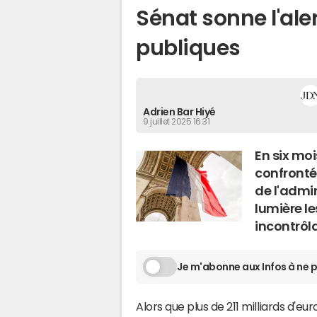
Sénat sonne l'aler
publiques
Adrien Bar Hiyé
9 juillet 2025 16:31
En six moi
confronté
de l'admin
lumière le
incontrôla
Je m'abonne aux Infos à ne p
Alors que plus de 211 milliards d'eu