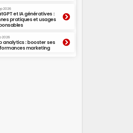
ep 2026
tGPT et IA génératives :
nes pratiques et usages
ponsables
p 2026
 analytics : booster ses
formances marketing