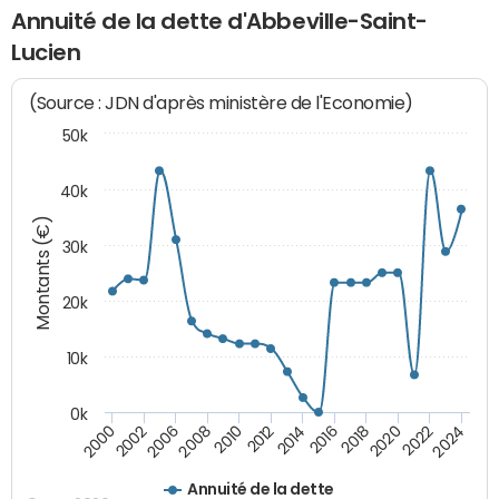
Annuité de la dette d'Abbeville-Saint-
Lucien
(Source : JDN d'après ministère de l'Economie)
50k
40k
Montants (€)
30k
20k
10k
0k
2020
2010
2016
2006
2022
2012
2000
2018
2008
2024
2014
2002
Annuité de la dette