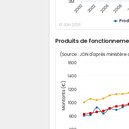
3M
2006
2002
2008
2000
Prod
© JDN 2026
Produits de fonctionnemen
(Source : JDN d'après ministère
1600
1400
Montants (€)
1200
1000
800