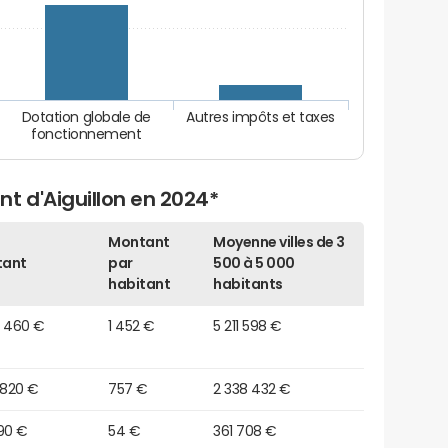
Dotation globale de
Autres impôts et taxes
fonctionnement
t d'Aiguillon en 2024*
Montant
Moyenne villes de 3
tant
par
500 à 5 000
habitant
habitants
3 460 €
1 452 €
5 211 598 €
 820 €
757 €
2 338 432 €
90 €
54 €
361 708 €