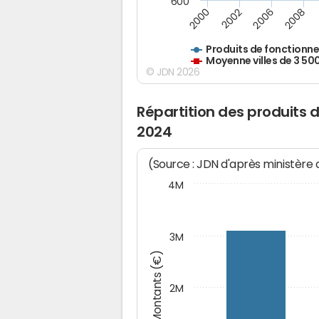
600
2000
2002
2006
2008
Produits de fonctionn
Moyenne villes de 3 50
© JDN 2026
Répartition des produits 
2024
(Source : JDN d'après ministère
4M
3M
Montants (€)
2M