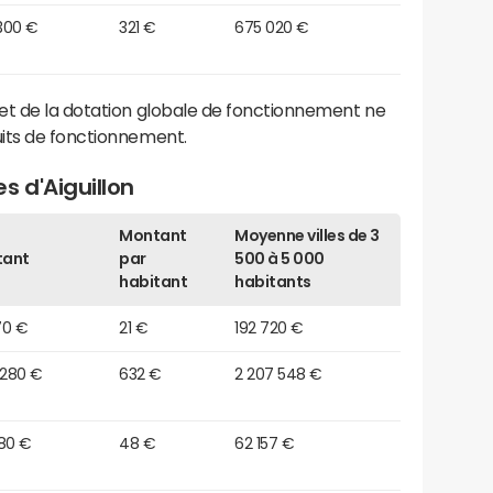
 300 €
321 €
675 020 €
et de la dotation globale de fonctionnement ne
its de fonctionnement.
s d'Aiguillon
Montant
Moyenne villes de 3
tant
par
500 à 5 000
habitant
habitants
70 €
21 €
192 720 €
 280 €
632 €
2 207 548 €
280 €
48 €
62 157 €