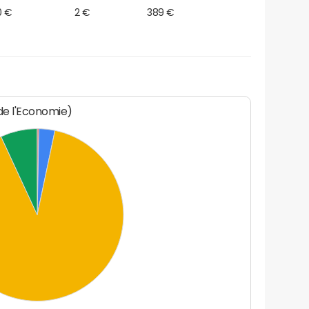
0 €
2 €
389 €
 de l'Economie)