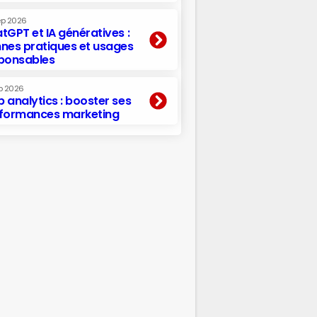
ep 2026
tGPT et IA génératives :
nes pratiques et usages
ponsables
p 2026
 analytics : booster ses
formances marketing