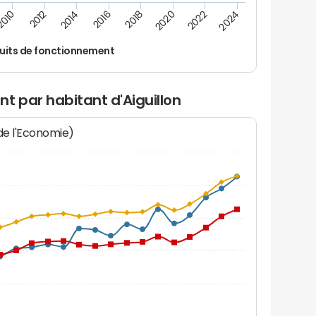
2016
2010
2020
2014
2024
2018
2012
2022
uits de fonctionnement
t par habitant d'Aiguillon
 de l'Economie)