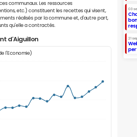
ices communaux. Les ressources
03 s
ions, etc.) constituent les recettes qui visent,
Cha
sements réalisés par la commune et, d'autre part,
bon
ts qu'elle a contractés.
res
t d'Aiguillon
21 se
Web
per
 de l'Economie)