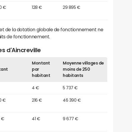
0 €
128 €
29 895 €
et de la dotation globale de fonctionnement ne
its de fonctionnement.
s d'Aincreville
Montant
Moyenne villages de
tant
par
moins de 250
habitant
habitants
4 €
5 737 €
0 €
216 €
46 390 €
0 €
41 €
9 677 €