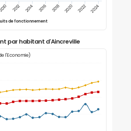
2016
2014
2012
2010
2024
2022
2020
2018
uits de fonctionnement
t par habitant d'Aincreville
 de l'Economie)