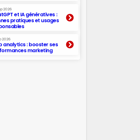
ep 2026
tGPT et IA génératives :
nes pratiques et usages
ponsables
p 2026
 analytics : booster ses
formances marketing