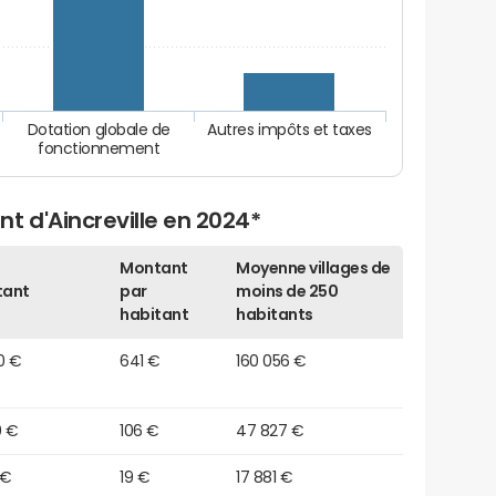
Dotation globale de
Autres impôts et taxes
fonctionnement
t d'Aincreville en 2024*
Montant
Moyenne villages de
tant
par
moins de 250
habitant
habitants
0 €
641 €
160 056 €
0 €
106 €
47 827 €
 €
19 €
17 881 €