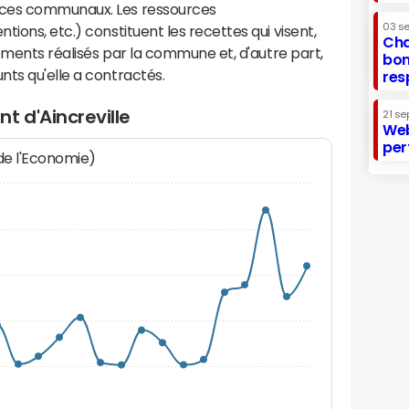
ices communaux. Les ressources
03 s
ions, etc.) constituent les recettes qui visent,
Cha
sements réalisés par la commune et, d'autre part,
bon
ts qu'elle a contractés.
res
t d'Aincreville
21 se
Web
per
 de l'Economie)