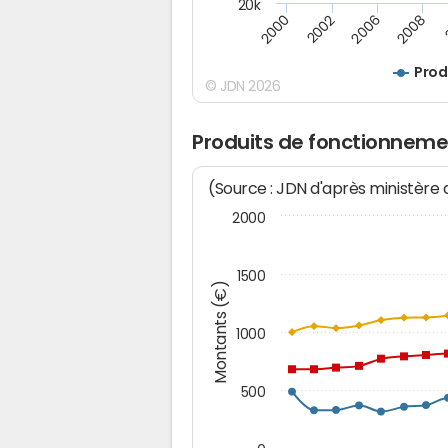
20k
2008
2006
2002
2000
Prod
© JDN 2026
Produits de fonctionnemen
(Source : JDN d'après ministère
2000
1500
Montants (€)
1000
500