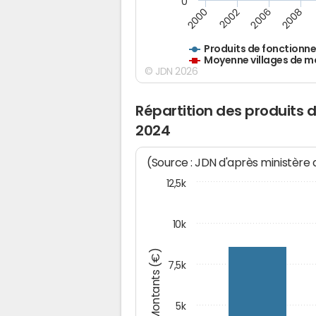
0
2000
2002
2006
2008
Produits de fonctionn
Moyenne villages de m
© JDN 2026
Répartition des produits 
2024
(Source : JDN d'après ministère
12,5k
10k
Montants (€)
7,5k
5k