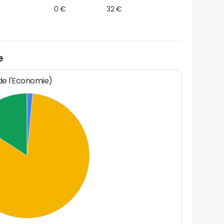
0 €
32 €
e
 de l'Economie)