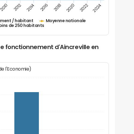
2010
2012
2014
2016
2018
2020
2022
2024
ement / habitant
Moyenne nationale
oins de 250 habitants
de fonctionnement d'Aincreville en
 de l'Economie)