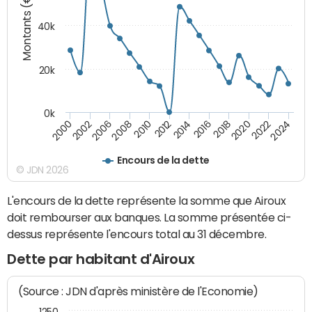
Montants (€)
40k
20k
0k
2020
2010
2016
2006
2022
2012
2000
2018
2008
2024
2014
2002
Encours de la dette
© JDN 2026
L'encours de la dette représente la somme que Airoux
doit rembourser aux banques. La somme présentée ci-
dessus représente l'encours total au 31 décembre.
Dette par habitant d'Airoux
(Source : JDN d'après ministère de l'Economie)
1250