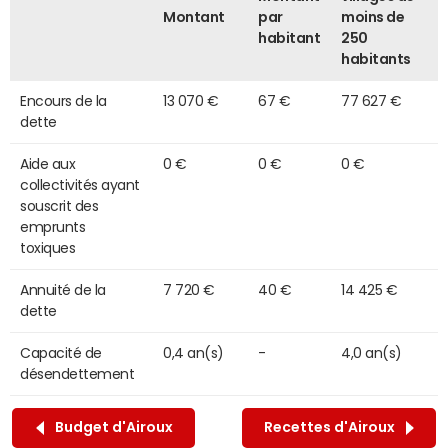
Montant
par
moins de
habitant
250
habitants
Encours de la
13 070 €
67 €
77 627 €
dette
Aide aux
0 €
0 €
0 €
collectivités ayant
souscrit des
emprunts
toxiques
Annuité de la
7 720 €
40 €
14 425 €
dette
Capacité de
0,4 an(s)
-
4,0 an(s)
désendettement
Budget d'Airoux
Recettes d'Airoux