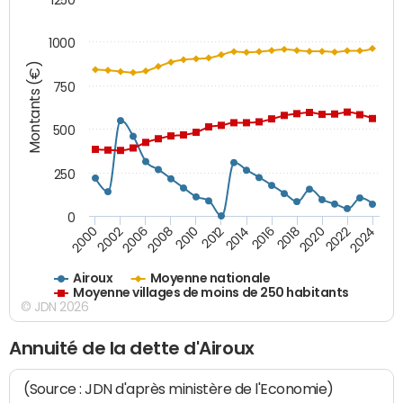
1000
Montants (€)
750
500
250
0
2018
2002
2022
2008
2012
2016
2000
2020
2006
2024
2010
2014
Airoux
Moyenne nationale
Moyenne villages de moins de 250 habitants
© JDN 2026
Annuité de la dette d'Airoux
(Source : JDN d'après ministère de l'Economie)