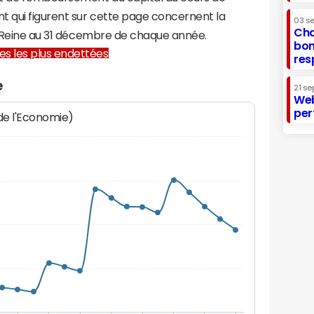
t qui figurent sur cette page concernent la
03 s
Cha
te-Reine au 31 décembre de chaque année.
bon
lles les plus endettées
res
e
21 se
Web
per
 de l'Economie)