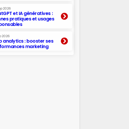
ep 2026
tGPT et IA génératives :
nes pratiques et usages
ponsables
p 2026
 analytics : booster ses
formances marketing