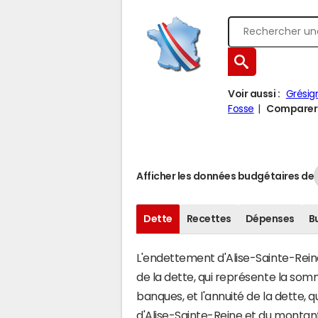
Voir aussi :
Grésig
Fosse
Comparer A
Afficher les données budgétaires de
Dette
Recettes
Dépenses
B
L'endettement d'Alise-Sainte-Reine 
de la dette, qui représente la so
banques, et l'annuité de la dette,
d'Alise-Sainte-Reine et du monta