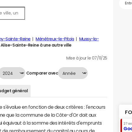
ny-Sainte-Reine
Ménétreux-le-Pitois
Mussy-la-
lise-Sainte-Reine à une autre ville
Mise à jour le 07/11/25
Comparer avec
udget général
s'évalue en fonction de deux critères : l'encours
FO
mme que la commune de la Côte-d'Or doit aux
 qui équivaut à la somme des intérêts d'emprunts
27 a
Goo
nt de remboursement du capital au cours de