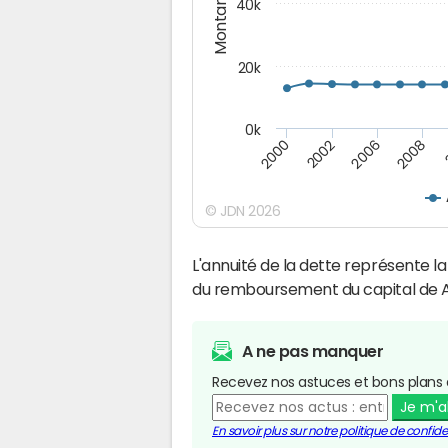
Montants (€)
40k
20k
0k
2008
2006
2002
2000
© JDN 2026
L'annuité de la dette représente 
du remboursement du capital de A
A ne pas manquer
Recevez nos astuces et bons plans 
Je m'
En savoir plus sur notre politique de confiden