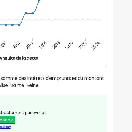
2016
2014
2012
2010
2024
2022
2020
2018
Annuité de la dette
la somme des intérêts d'emprunts et du montant
lise-Sainte-Reine.
directement par e-mail.
abonne
tialité