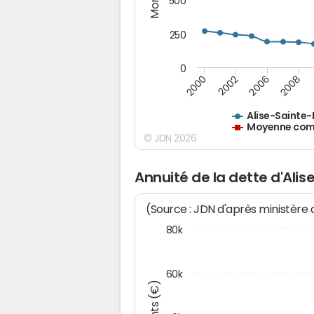
500
250
0
2000
2002
2006
2008
Alise-Sainte-
Moyenne comm
© JDN 2026
Annuité de la dette d'Ali
(Source : JDN d'après ministère
80k
60k