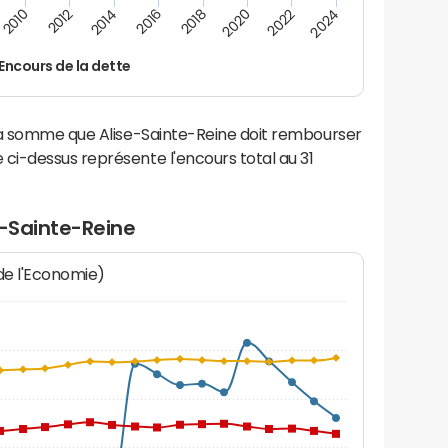
2014
2024
2012
2022
2010
2020
2018
2016
Encours de la dette
la somme que Alise-Sainte-Reine doit rembourser
i-dessus représente l'encours total au 31
e-Sainte-Reine
 de l'Economie)