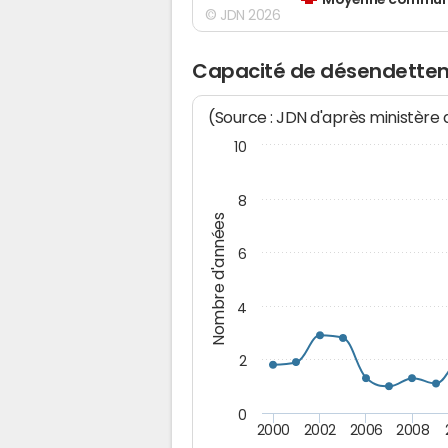
Moyenne communes
© JDN 2026
Capacité de désendettem
(Source : JDN d'après ministère
10
8
Nombre d'années
6
4
2
0
2000
2002
2006
2008