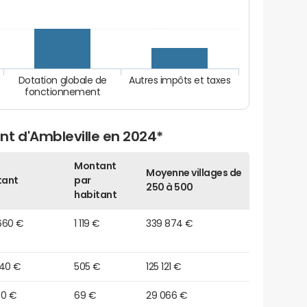
Dotation globale de
Autres impôts et taxes
fonctionnement
nt d'Ambleville en 2024*
Montant
Moyenne villages de
tant
par
250 à 500
habitant
660 €
1 119 €
339 874 €
940 €
505 €
125 121 €
50 €
69 €
29 066 €