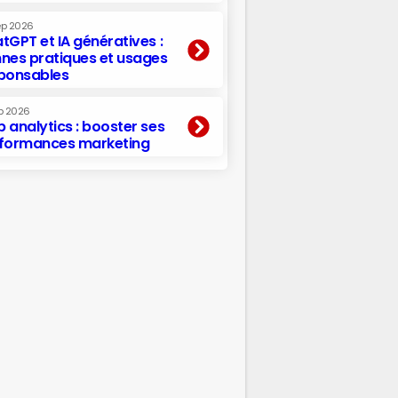
ep 2026
tGPT et IA génératives :
nes pratiques et usages
ponsables
p 2026
 analytics : booster ses
formances marketing