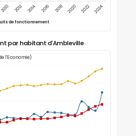
2014
2024
2012
2022
2010
2020
2018
2016
uits de fonctionnement
t par habitant d'Ambleville
 de l'Economie)