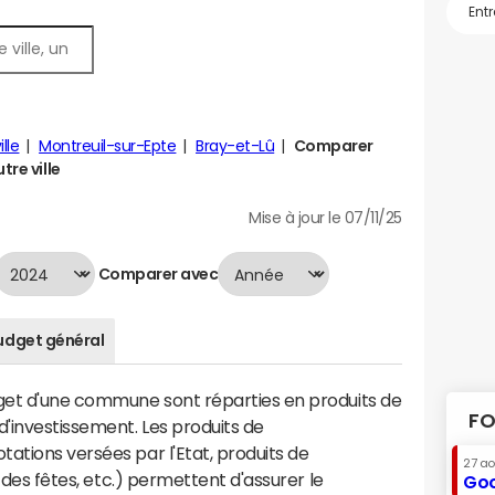
lle
Montreuil-sur-Epte
Bray-et-Lû
Comparer
tre ville
Mise à jour le 07/11/25
Comparer avec
udget général
dget d'une commune sont réparties en produits de
FO
'investissement. Les produits de
ations versées par l'Etat, produits de
27 a
s des fêtes, etc.) permettent d'assurer le
Goo