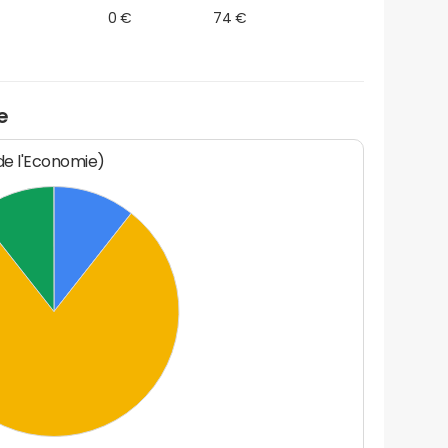
0 €
74 €
e
 de l'Economie)