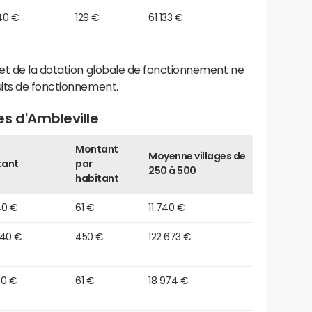
40 €
129 €
61 133 €
et de la dotation globale de fonctionnement ne
its de fonctionnement.
s d'Ambleville
Montant
Moyenne villages de
tant
par
250 à 500
habitant
40 €
61 €
11 740 €
440 €
450 €
122 673 €
00 €
61 €
18 974 €