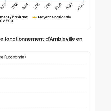
2010
2012
2014
2016
2018
2020
2022
2024
ement / habitant
Moyenne nationale
50 à 500
de fonctionnement d'Ambleville en
 de l'Economie)