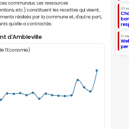
ices communaux. Les ressources
03 s
ions, etc.) constituent les recettes qui visent,
Cha
sements réalisés par la commune et, d'autre part,
bon
ts qu'elle a contractés.
res
nt d'Ambleville
21 se
Web
per
 de l'Economie)