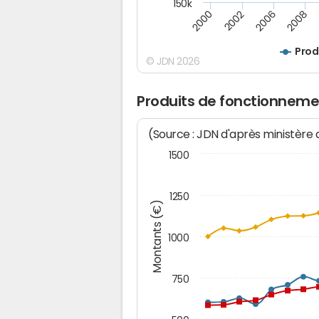
150k
2000
2008
2006
2002
Prod
© JDN 2026
Produits de fonctionnemen
(Source : JDN d'après ministère
1500
1250
Montants (€)
1000
750