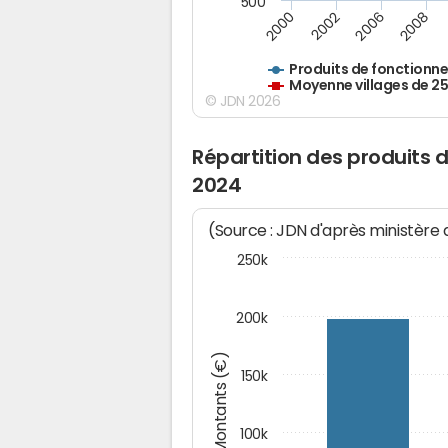
500
2000
2002
2006
2008
Produits de fonctionn
Moyenne villages de 2
© JDN 2026
Répartition des produits 
2024
(Source : JDN d'après ministère
250k
200k
Montants (€)
150k
100k