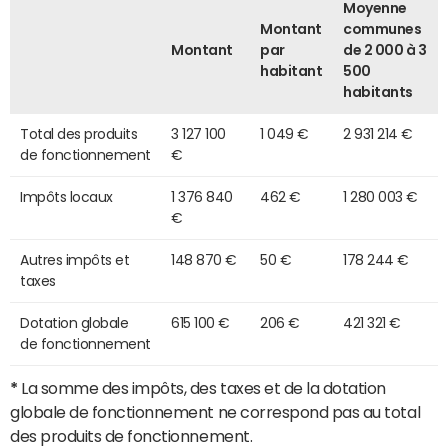
Moyenne
Montant
communes
Montant
par
de 2 000 à 3
habitant
500
habitants
Total des produits
3 127 100
1 049 €
2 931 214 €
de fonctionnement
€
Impôts locaux
1 376 840
462 €
1 280 003 €
€
Autres impôts et
148 870 €
50 €
178 244 €
taxes
Dotation globale
615 100 €
206 €
421 321 €
de fonctionnement
*
La somme des impôts, des taxes et de la dotation
globale de fonctionnement ne correspond pas au total
des produits de fonctionnement.