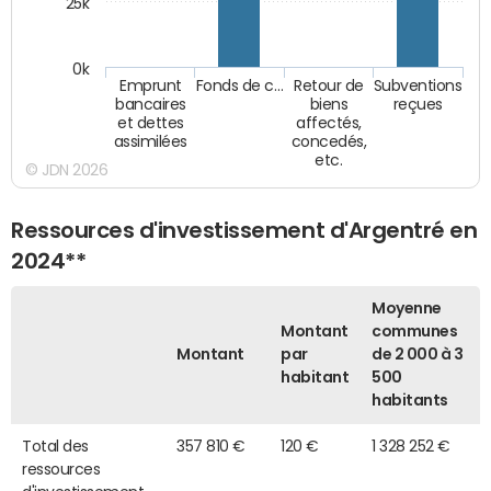
25k
0k
Emprunt
Fonds de c…
Retour de
Subventions
bancaires
biens
reçues
et dettes
affectés,
assimilées
concedés,
etc.
© JDN 2026
Ressources d'investissement d'Argentré en
2024**
Moyenne
Montant
communes
Montant
par
de 2 000 à 3
habitant
500
habitants
Total des
357 810 €
120 €
1 328 252 €
ressources