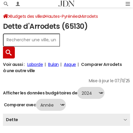
Budgets des villes
Hautes-Pyrénées
Arrodets
Dette d'Arrodets (65130)
Dette au 31/12/2024
Voir aussi :
Laborde
Bulan
Asque
Comparer Arrodets
à une autre ville
Mise à jour le 07/11/25
Afficher les données budgétaires de
Comparer avec
Dette