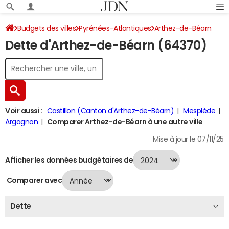
Budgets des villes
Pyrénées-Atlantiques
Arthez-de-Béarn
Dette d'Arthez-de-Béarn (64370)
Dette au 31/12/2024
Voir aussi :
Castillon (Canton d'Arthez-de-Béarn)
Mesplède
Argagnon
Comparer Arthez-de-Béarn à une autre ville
Mise à jour le 07/11/25
Afficher les données budgétaires de
Comparer avec
Dette