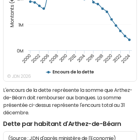
Montants (€)
1M
0M
2014
2008
2000
2024
2018
2012
2006
2022
2016
2010
2002
2020
Encours de la dette
© JDN 2026
L'encours de la dette représente la somme que Arthez-
de-Béarn doit rembourser aux banques. La somme
présentée ci-dessus représente l'encours total au 31
décembre.
Dette par habitant d'Arthez-de-Béarn
(Source : JDN d'après ministère de l'Economie)