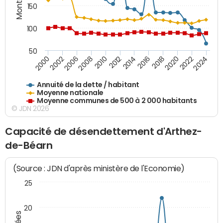
150
100
50
2014
2008
2000
2024
2018
2012
2006
2022
2016
2010
2002
2020
Annuité de la dette / habitant
Moyenne nationale
Moyenne communes de 500 à 2 000 habitants
© JDN 2026
Capacité de désendettement d'Arthez-
de-Béarn
(Source : JDN d'après ministère de l'Economie)
25
20