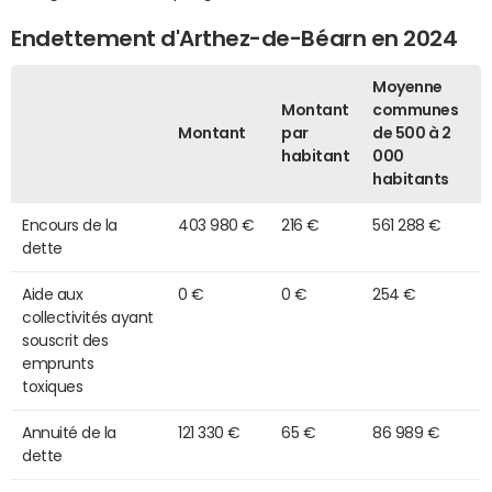
Endettement d'Arthez-de-Béarn en 2024
Moyenne
Montant
communes
Montant
par
de 500 à 2
habitant
000
habitants
Encours de la
403 980 €
216 €
561 288 €
dette
Aide aux
0 €
0 €
254 €
collectivités ayant
souscrit des
emprunts
toxiques
Annuité de la
121 330 €
65 €
86 989 €
dette