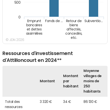
500
0
Emprunt
Fonds de …
Retour de
Subventio…
bancaires
biens
et dettes
affectés,
assimilées
concedés,
etc.
© JDN 2026
Ressources d'investissement
d'Attilloncourt en 2024**
Moyenne
Montant
villages de
Montant
par
moins de
habitant
250
habitants
Total des
3 320 €
34 €
86 130 €
ressources