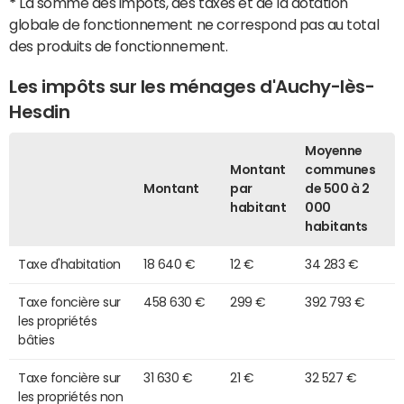
*
La somme des impôts, des taxes et de la dotation
globale de fonctionnement ne correspond pas au total
des produits de fonctionnement.
Les impôts sur les ménages d'Auchy-lès-
Hesdin
Moyenne
Montant
communes
Montant
par
de 500 à 2
habitant
000
habitants
Taxe d'habitation
18 640 €
12 €
34 283 €
Taxe foncière sur
458 630 €
299 €
392 793 €
les propriétés
bâties
Taxe foncière sur
31 630 €
21 €
32 527 €
les propriétés non