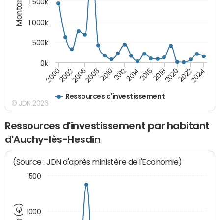
Montants (€)
1 500k
1 000k
500k
0k
2014
2008
2000
2024
2018
2012
2006
2022
2016
2010
2002
2020
Ressources d'investissement
© JDN 2026
Ressources d'investissement par habitant
d'Auchy-lès-Hesdin
(Source : JDN d'après ministère de l'Economie)
1500
1000