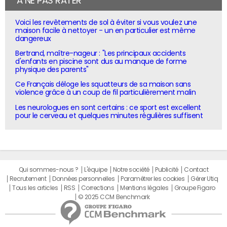
À NE PAS RATER
Voici les revêtements de sol à éviter si vous voulez une
maison facile à nettoyer - un en particulier est même
dangereux
Bertrand, maître-nageur : "Les principaux accidents
d'enfants en piscine sont dus au manque de forme
physique des parents"
Ce Français déloge les squatteurs de sa maison sans
violence grâce à un coup de fil particulièrement malin
Les neurologues en sont certains : ce sport est excellent
pour le cerveau et quelques minutes régulières suffisent
Qui sommes-nous ?
L'équipe
Notre société
Publicité
Contact
Recrutement
Données personnelles
Paramétrer les cookies
Gérer Utiq
Tous les articles
RSS
Corrections
Mentions légales
Groupe Figaro
© 2025 CCM Benchmark