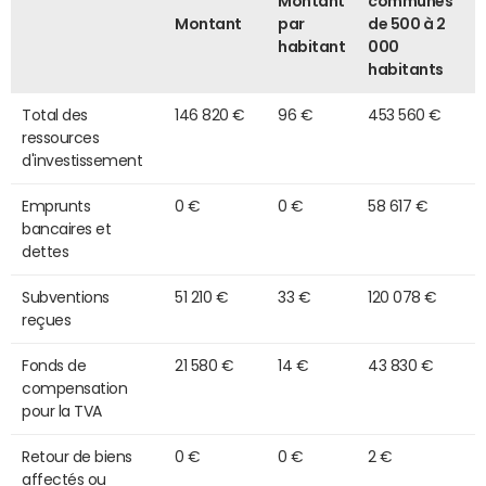
Montant
communes
Montant
par
de 500 à 2
habitant
000
habitants
Total des
146 820 €
96 €
453 560 €
ressources
d'investissement
Emprunts
0 €
0 €
58 617 €
bancaires et
dettes
Subventions
51 210 €
33 €
120 078 €
reçues
Fonds de
21 580 €
14 €
43 830 €
compensation
pour la TVA
Retour de biens
0 €
0 €
2 €
affectés ou