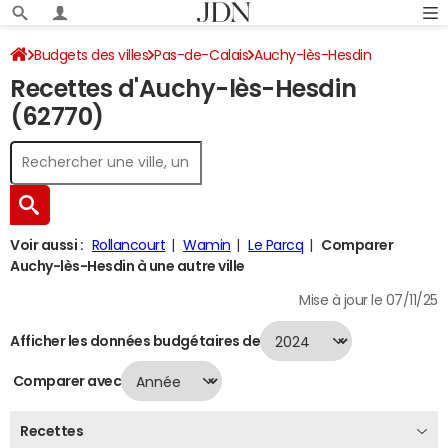
Budgets des villes
Pas-de-Calais
Auchy-lès-Hesdin
Recettes d'Auchy-lès-Hesdin
Recettes 2024
(62770)
Voir aussi :
Rollancourt
Wamin
Le Parcq
Comparer
Auchy-lès-Hesdin à une autre ville
Mise à jour le 07/11/25
Afficher les données budgétaires de
Comparer avec
Recettes