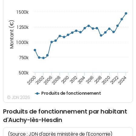
1 500k
Montant (€)
1 250k
1 000k
750k
500k
2016
2014
2012
2010
2008
2006
2002
2000
2024
2022
2020
2018
Produits de fonctionnement
© JDN 2026
Produits de fonctionnement par habitant
d'Auchy-lès-Hesdin
(Source : JDN d'après ministère de l'Economie)