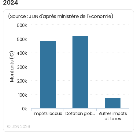
2024
(Source : JDN d'après ministère de l'Economie)
600k
500k
Montants (€)
400k
300k
200k
100k
0k
Impôts locaux
Dotation glob…
Autres impôts
et taxes
© JDN 2026