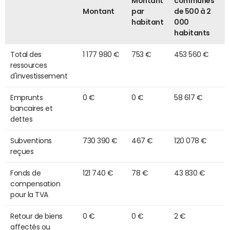
Montant
communes
Montant
par
de 500 à 2
habitant
000
habitants
Total des
1 177 980 €
753 €
453 560 €
ressources
d'investissement
Emprunts
0 €
0 €
58 617 €
bancaires et
dettes
Subventions
730 390 €
467 €
120 078 €
reçues
Fonds de
121 740 €
78 €
43 830 €
compensation
pour la TVA
Retour de biens
0 €
0 €
2 €
affectés ou