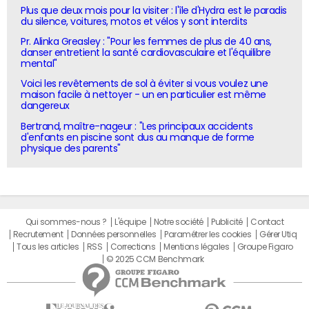
Plus que deux mois pour la visiter : l'île d'Hydra est le paradis
du silence, voitures, motos et vélos y sont interdits
Pr. Alinka Greasley : "Pour les femmes de plus de 40 ans,
danser entretient la santé cardiovasculaire et l'équilibre
mental"
Voici les revêtements de sol à éviter si vous voulez une
maison facile à nettoyer - un en particulier est même
dangereux
Bertrand, maître-nageur : "Les principaux accidents
d'enfants en piscine sont dus au manque de forme
physique des parents"
Qui sommes-nous ?
L'équipe
Notre société
Publicité
Contact
Recrutement
Données personnelles
Paramétrer les cookies
Gérer Utiq
Tous les articles
RSS
Corrections
Mentions légales
Groupe Figaro
© 2025 CCM Benchmark