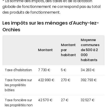
*
La somme des impôts, des taxes et de la dotation
globale de fonctionnement ne correspond pas au total
des produits de fonctionnement.
Les impôts sur les ménages d'Auchy-lez-
Orchies
Moyenne
Montant
communes
Montant
par
de 500 à 2
habitant
000
habitants
Taxe d'habitation
7 730 €
5 €
34 283 €
Taxe foncière sur
422 990 €
270 €
392 793 €
les propriétés
bâties
Taxe foncière sur
42 570 €
27 €
32 527 €
les propriétés non