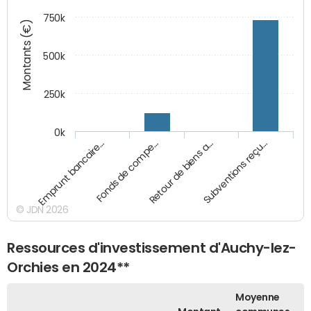
750k
Montants (€)
500k
250k
0k
Emprunt bancaire…
Fonds de compe…
Retour de biens a…
Subventions reçu…
© JDN 2026
Ressources d'investissement d'Auchy-lez-
Orchies en 2024**
Moyenne