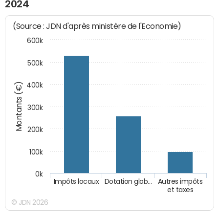
2024
(Source : JDN d'après ministère de l'Economie)
600k
500k
Montants (€)
400k
300k
200k
100k
0k
Impôts locaux
Dotation glob…
Autres impôts
et taxes
© JDN 2026