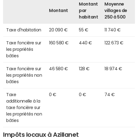
Montant
Moyenne
Montant
par
villages de
habitant
250 à 500
Taxe d'habitation
20 090 €
55 €
11 740 €
Taxe foncière sur
160 580 €
440 €
122 673 €
les propriétés
bâties
Taxe foncière sur
46 580 €
128 €
18 974 €
les propriétés non
bâties
Taxe
0 €
0 €
74 €
additionnelle à la
taxe foncière sur
les propriétés non
bâties
Impôts locaux à Azillanet