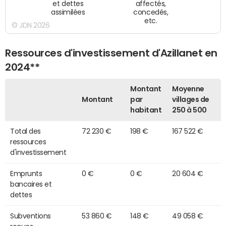
et dettes
affectés,
assimilées
concedés,
etc.
© JDN 2026
Ressources d'investissement d'Azillanet en
2024**
Montant
Moyenne
Montant
par
villages de
habitant
250 à 500
Total des
72 230 €
198 €
167 522 €
ressources
d'investissement
Emprunts
0 €
0 €
20 604 €
bancaires et
dettes
Subventions
53 860 €
148 €
49 058 €