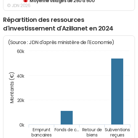
Moyenne villages de 250 à 500
© JDN 2026
Répartition des ressources
d'investissement d'Azillanet en 2024
(Source : JDN d'après ministère de l'Economie)
60k
Montants (€)
40k
20k
0k
Emprunt
Fonds de c…
Retour de
Subventions
bancaires
biens
reçues