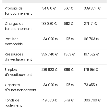
Produits de
154 810 €
567 €
339 874 €
fonctionnement
Charges de
188 830 €
692 €
271 171 €
fonctionnement
Résultat
-34 020 €
-125 €
68 703 €
comptable
Ressources
355 740 €
1 303 €
167 522 €
d'investissement
Emplois
236 920 €
868 €
179 951 €
d'investissement
Capacité
-34 020 €
-125 €
73 455 €
d'autofinancement
Fonds de
149 670 €
548 €
306 790 €
roulement