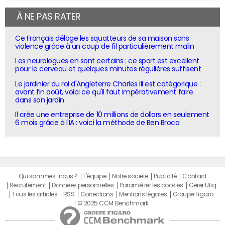
À NE PAS RATER
Ce Français déloge les squatteurs de sa maison sans
violence grâce à un coup de fil particulièrement malin
Les neurologues en sont certains : ce sport est excellent
pour le cerveau et quelques minutes régulières suffisent
Le jardinier du roi d'Angleterre Charles III est catégorique :
avant fin août, voici ce qu'il faut impérativement faire
dans son jardin
Il crée une entreprise de 10 millions de dollars en seulement
6 mois grâce à l'IA : voici la méthode de Ben Broca
Qui sommes-nous ?
L'équipe
Notre société
Publicité
Contact
Recrutement
Données personnelles
Paramétrer les cookies
Gérer Utiq
Tous les articles
RSS
Corrections
Mentions légales
Groupe Figaro
© 2025 CCM Benchmark