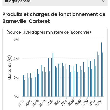
Budget général
Produits et charges de fonctionnement de
Barneville-Carteret
(Source : JDN d'après ministère de l'Economie)
6M
Montants (€)
4M
2M
0M
2010
2012
2014
2016
2018
2020
2022
2024
2000
2002
2006
2008