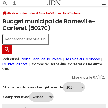
Budgets des villes
Manche
Barneville-Carteret
Budget municipal de Barneville-
Budget 2024
Carteret (50270)
Voir aussi :
Saint-Jean-de-la-Rivière
Les Moitiers-d'Allonne
La Haye-d'Ectot
Comparer Barneville-Carteret à une autre
ville
Mise à jour le 07/11/25
Afficher les données budgétaires de
Comparer avec