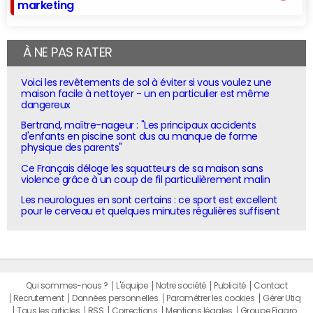
marketing
À NE PAS RATER
Voici les revêtements de sol à éviter si vous voulez une
maison facile à nettoyer - un en particulier est même
dangereux
Bertrand, maître-nageur : "Les principaux accidents
d'enfants en piscine sont dus au manque de forme
physique des parents"
Ce Français déloge les squatteurs de sa maison sans
violence grâce à un coup de fil particulièrement malin
Les neurologues en sont certains : ce sport est excellent
pour le cerveau et quelques minutes régulières suffisent
Qui sommes-nous ?
L'équipe
Notre société
Publicité
Contact
Recrutement
Données personnelles
Paramétrer les cookies
Gérer Utiq
Tous les articles
RSS
Corrections
Mentions légales
Groupe Figaro