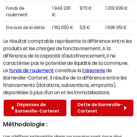
Fonds de
1 949 230
873 €
1 302 939 €
roulement
€
Encours de la dette
1 162 650 €
521 €
1 696 951 €
Le résultat comptable représente la différence entre les
produits et les charges de fonctionnement. A la
différence de la capacité d'autofinancement, il ne
caractérise pas le potentiel de liquidité de la commune.
Le
fonds de roulement
constitue la
trésorerie
de
Barneville-Carteret. Il résulte de la différence entre les
financements (dotations, subventions, emprunts)
disponibles à plus d'un an et les immobilisations.
Dépenses de
Dette de Barneville-
Barneville-Carteret
Carteret
Méthodologie :
Les chiffres présentés dans ce service sont ceux des