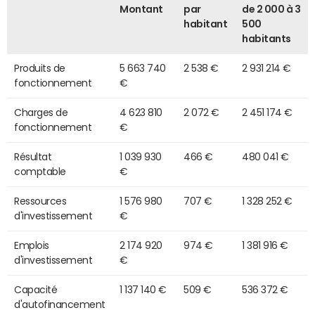
Montant
par
de 2 000 à 3
habitant
500
habitants
Produits de
5 663 740
2 538 €
2 931 214 €
fonctionnement
€
Charges de
4 623 810
2 072 €
2 451 174 €
fonctionnement
€
Résultat
1 039 930
466 €
480 041 €
comptable
€
Ressources
1 576 980
707 €
1 328 252 €
d'investissement
€
Emplois
2 174 920
974 €
1 381 916 €
d'investissement
€
Capacité
1 137 140 €
509 €
536 372 €
d'autofinancement