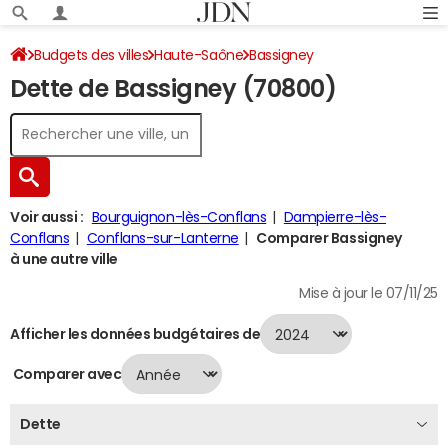
Budgets des villes
Haute-Saône
Bassigney
Dette de Bassigney (70800)
Dette au 31/12/2024
Voir aussi :
Bourguignon-lès-Conflans
Dampierre-lès-
Conflans
Conflans-sur-Lanterne
Comparer Bassigney
à une autre ville
Mise à jour le 07/11/25
Afficher les données budgétaires de
Comparer avec
Dette