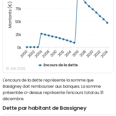
Montants (€)
75k
50k
25k
0k
2024
2002
2010
2016
2022
2000
2008
2014
2020
2006
2012
2018
Encours de la dette
© JDN 2026
L'encours de la dette représente la somme que
Bassigney doit rembourser aux banques. La somme
présentée ci-dessus représente l'encours total au 31
décembre.
Dette par habitant de Bassigney