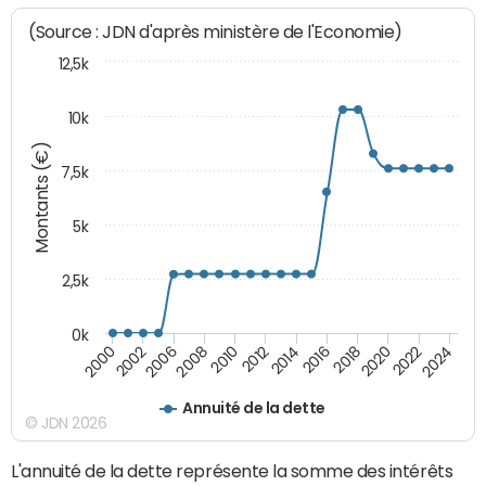
(Source : JDN d'après ministère de l'Economie)
12,5k
10k
Montants (€)
7,5k
5k
2,5k
0k
2024
2002
2010
2016
2022
2000
2008
2014
2020
2006
2012
2018
Annuité de la dette
© JDN 2026
L'annuité de la dette représente la somme des intérêts