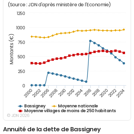
(Source : JDN d'après ministère de l'Economie)
1250
1000
Montants (€)
750
500
250
0
2018
2002
2022
2008
2012
2016
2000
2020
2006
2024
2010
2014
Bassigney
Moyenne nationale
Moyenne villages de moins de 250 habitants
© JDN 2026
Annuité de la dette de Bassigney