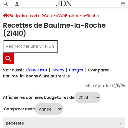
Budgets des villes
Côte-d'Or
Baulme-la-Roche
Recettes de Baulme-la-Roche
Recettes 2024
(21410)
Voir aussi :
Blaisy-Haut
Ancey
Panges
Comparer
Baulme-la-Roche à une autre ville
Mise à jour le 07/11/25
Afficher les données budgétaires de
Comparer avec
Recettes