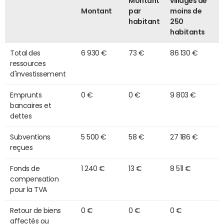
Montant
villages de
Montant
par
moins de
habitant
250
habitants
Total des
6 930 €
73 €
86 130 €
ressources
d'investissement
Emprunts
0 €
0 €
9 803 €
bancaires et
dettes
Subventions
5 500 €
58 €
27 186 €
reçues
Fonds de
1 240 €
13 €
8 511 €
compensation
pour la TVA
Retour de biens
0 €
0 €
0 €
affectés ou