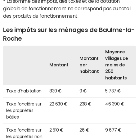
*
La somme des impôts, des taxes et de la dotation
globale de fonctionnement ne correspond pas au total
des produits de fonctionnement.
Les impôts sur les ménages de Baulme-la-
Roche
Moyenne
Montant
villages de
Montant
par
moins de
habitant
250
habitants
Taxe d'habitation
830 €
9 €
5 737 €
Taxe foncière sur
22 630 €
238 €
46 390 €
les propriétés
bâties
Taxe foncière sur
2 510 €
26 €
9 677 €
les propriétés non