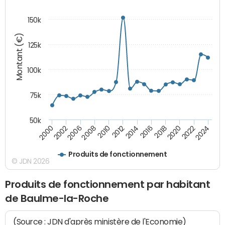
150k
Montant (€)
125k
100k
75k
50k
2024
2002
2010
2016
2022
2000
2008
2014
2020
2006
2012
2018
Produits de fonctionnement
© JDN 2026
Produits de fonctionnement par habitant
de Baulme-la-Roche
(Source : JDN d'après ministère de l'Economie)