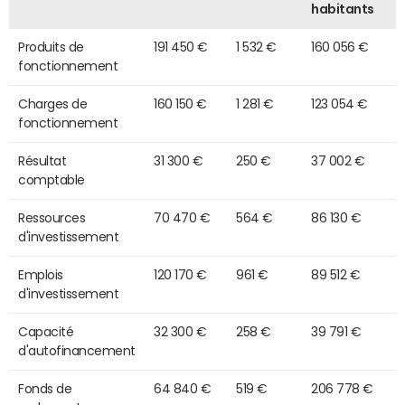
habitants
Produits de
191 450 €
1 532 €
160 056 €
fonctionnement
Charges de
160 150 €
1 281 €
123 054 €
fonctionnement
Résultat
31 300 €
250 €
37 002 €
comptable
Ressources
70 470 €
564 €
86 130 €
d'investissement
Emplois
120 170 €
961 €
89 512 €
d'investissement
Capacité
32 300 €
258 €
39 791 €
d'autofinancement
Fonds de
64 840 €
519 €
206 778 €