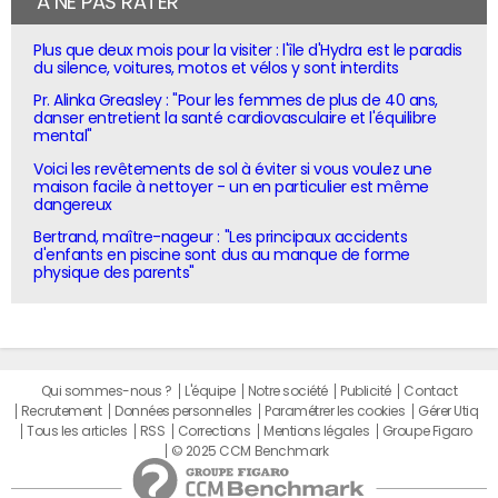
À NE PAS RATER
Plus que deux mois pour la visiter : l'île d'Hydra est le paradis
du silence, voitures, motos et vélos y sont interdits
Pr. Alinka Greasley : "Pour les femmes de plus de 40 ans,
danser entretient la santé cardiovasculaire et l'équilibre
mental"
Voici les revêtements de sol à éviter si vous voulez une
maison facile à nettoyer - un en particulier est même
dangereux
Bertrand, maître-nageur : "Les principaux accidents
d'enfants en piscine sont dus au manque de forme
physique des parents"
Qui sommes-nous ?
L'équipe
Notre société
Publicité
Contact
Recrutement
Données personnelles
Paramétrer les cookies
Gérer Utiq
Tous les articles
RSS
Corrections
Mentions légales
Groupe Figaro
© 2025 CCM Benchmark