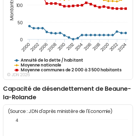
Montants (€)
100
50
0
2014
2008
2000
2024
2018
2012
2006
2022
2016
2010
2002
2020
Annuité de la dette / habitant
Moyenne nationale
Moyenne communes de 2 000 à 3 500 habitants
© JDN 2026
Capacité de désendettement de Beaune-
la-Rolande
(Source : JDN d'après ministère de l'Economie)
4