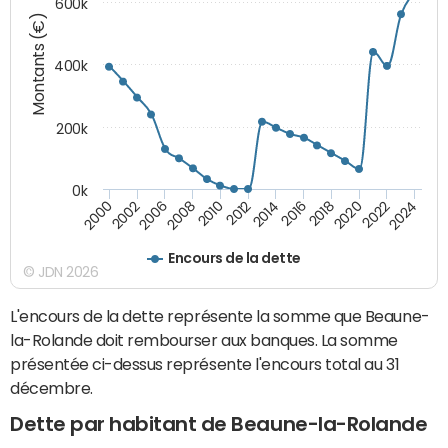
600k
Montants (€)
400k
200k
0k
2000
2022
2016
2010
2002
2024
2018
2012
2006
2020
2014
2008
Encours de la dette
© JDN 2026
L'encours de la dette représente la somme que Beaune-
la-Rolande doit rembourser aux banques. La somme
présentée ci-dessus représente l'encours total au 31
décembre.
Dette par habitant de Beaune-la-Rolande