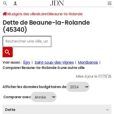
Budgets des villes
Loiret
Beaune-la-Rolande
Dette de Beaune-la-Rolande
Dette au 31/12/2024
(45340)
Voir aussi :
Égry
Saint-Loup-des-Vignes
Montbarrois
Comparer Beaune-la-Rolande à une autre ville
Mise à jour le 07/11/25
Afficher les données budgétaires de
Comparer avec
Dette