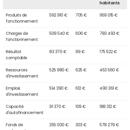
habitants
Produits de
592 910 €
705 €
959 015 €
fonctionnement
Charges de
509 540 €
606 €
783 493 €
fonctionnement
Résultat
83 370 €
99 €
175 522 €
comptable
Ressources
525 980 €
625 €
453 560 €
d'investissement
Emplois
514 390 €
612 €
490 361 €
d'investissement
Capacité
91 370 €
109 €
188 312 €
d'autofinancement
Fonds de
255 000 €
303 €
578 279 €