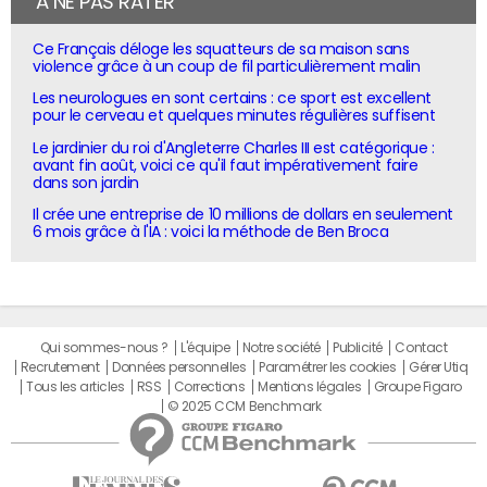
À NE PAS RATER
Ce Français déloge les squatteurs de sa maison sans
violence grâce à un coup de fil particulièrement malin
Les neurologues en sont certains : ce sport est excellent
pour le cerveau et quelques minutes régulières suffisent
Le jardinier du roi d'Angleterre Charles III est catégorique :
avant fin août, voici ce qu'il faut impérativement faire
dans son jardin
Il crée une entreprise de 10 millions de dollars en seulement
6 mois grâce à l'IA : voici la méthode de Ben Broca
Qui sommes-nous ?
L'équipe
Notre société
Publicité
Contact
Recrutement
Données personnelles
Paramétrer les cookies
Gérer Utiq
Tous les articles
RSS
Corrections
Mentions légales
Groupe Figaro
© 2025 CCM Benchmark