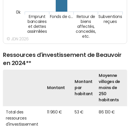
0k
Emprunt
Fonds de c…
Retour de
Subventions
bancaires
biens
reçues
et dettes
affectés,
assimilées
concedés,
etc.
© JDN 2026
Ressources d'investissement de Beauvoir
en 2024**
Moyenne
Montant
villages de
Montant
par
moins de
habitant
250
habitants
Total des
11 960 €
53 €
86 130 €
ressources
d'investissement