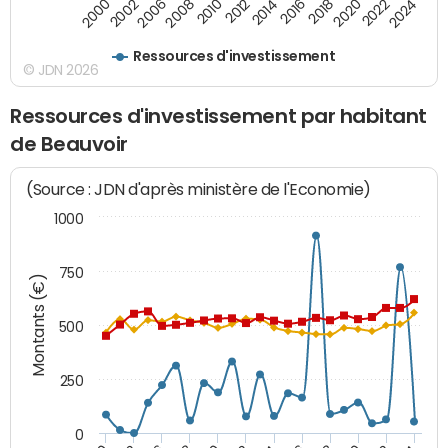
2008
2022
2002
2018
2014
2010
2024
2006
2020
2000
2016
2012
Ressources d'investissement
© JDN 2026
Ressources d'investissement par habitant
de Beauvoir
(Source : JDN d'après ministère de l'Economie)
1000
750
Montants (€)
500
250
0