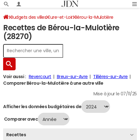
Budgets des villes
Eure-et-Loir
Bérou-la-Mulotière
Recettes de Bérou-la-Mulotière
Recettes 2024
(28270)
Voir aussi :
Revercourt
Breux-sur-Avre
Tillières-sur-Avre
Comparer Bérou-la-Mulotière à une autre ville
Mise à jour le 07/11/25
Afficher les données budgétaires de
Comparer avec
Recettes