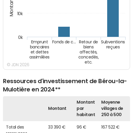
Montants (€)
10k
0k
Emprunt
Fonds de c…
Retour de
Subventions
bancaires
biens
reçues
et dettes
affectés,
assimilées
concedés,
etc.
© JDN 2026
Ressources d'investissement de Bérou-la-
Mulotière en 2024**
Montant
Moyenne
Montant
par
villages de
habitant
250 à 500
Total des
33 390 €
96 €
167 522 €