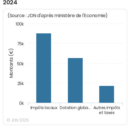
2024
(Source : JDN d'après ministère de l'Economie)
100k
75k
Montants (€)
50k
25k
0k
Impôts locaux
Dotation globa…
Autres impôts
et taxes
© JDN 2026