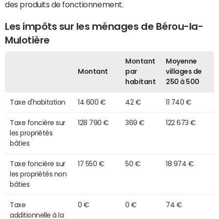
des produits de fonctionnement.
Les impôts sur les ménages de Bérou-la-
Mulotière
Montant
Moyenne
Montant
par
villages de
habitant
250 à 500
Taxe d'habitation
14 600 €
42 €
11 740 €
Taxe foncière sur
128 790 €
369 €
122 673 €
les propriétés
bâties
Taxe foncière sur
17 550 €
50 €
18 974 €
les propriétés non
bâties
Taxe
0 €
0 €
74 €
additionnelle à la