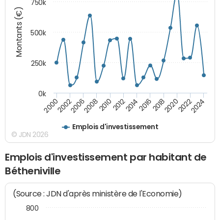
750k
Montants (€)
500k
250k
0k
2016
2014
2012
2010
2008
2006
2002
2000
2024
2022
2020
2018
Emplois d'investissement
© JDN 2026
Emplois d'investissement par habitant de
Bétheniville
(Source : JDN d'après ministère de l'Economie)
800