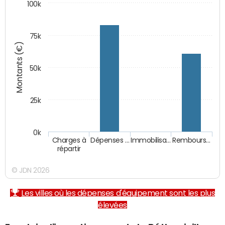
100k
75k
Montants (€)
50k
25k
0k
Charges à
Dépenses …
Immobilisa…
Rembours…
répartir
© JDN 2026
Les villes où les dépenses d'équipement sont les plus
élevées