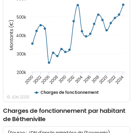
500k
Montants (€)
400k
300k
200k
2000
2022
2016
2010
2002
2024
2018
2012
2006
2020
2014
2008
Charges de fonctionnement
© JDN 2026
Charges de fonctionnement par habitant
de Bétheniville
(Source : JDN d'après ministère de l'Economie)