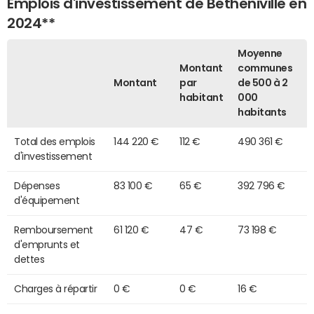
Emplois d'investissement de Bétheniville en
2024**
Moyenne
Montant
communes
Montant
par
de 500 à 2
habitant
000
habitants
Total des emplois
144 220 €
112 €
490 361 €
d'investissement
Dépenses
83 100 €
65 €
392 796 €
d'équipement
Remboursement
61 120 €
47 €
73 198 €
d'emprunts et
dettes
Charges à répartir
0 €
0 €
16 €