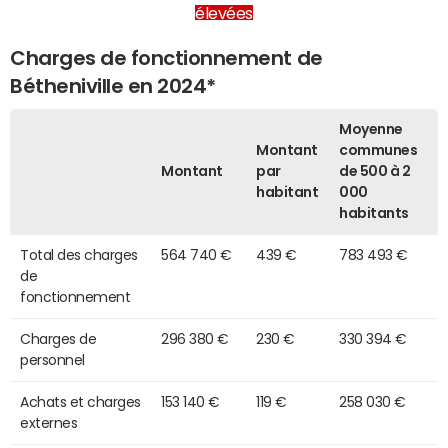
élevées
Charges de fonctionnement de
Bétheniville en 2024*
Moyenne
Montant
communes
Montant
par
de 500 à 2
habitant
000
habitants
Total des charges
564 740 €
439 €
783 493 €
de
fonctionnement
Charges de
296 380 €
230 €
330 394 €
personnel
Achats et charges
153 140 €
119 €
258 030 €
externes