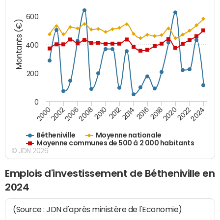
600
Montants (€)
400
200
0
2020
2010
2016
2006
2022
2012
2000
2018
2008
2024
2014
2002
Bétheniville
Moyenne nationale
Moyenne communes de 500 à 2 000 habitants
© JDN 2026
Emplois d'investissement de Bétheniville en
2024
(Source : JDN d'après ministère de l'Economie)