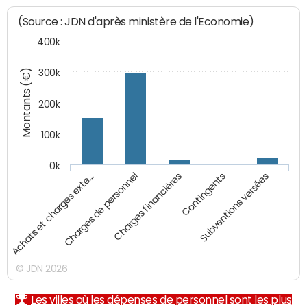
(Source : JDN d'après ministère de l'Economie)
400k
Montants (€)
300k
200k
100k
0k
Charges financières
Contingents
Subventions versées
Achats et charges exte…
Charges de personnel
© JDN 2026
Les villes où les dépenses de personnel sont les plus