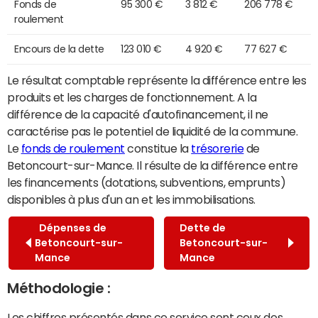
Fonds de
95 300 €
3 812 €
206 778 €
roulement
Encours de la dette
123 010 €
4 920 €
77 627 €
Le résultat comptable représente la différence entre les
produits et les charges de fonctionnement. A la
différence de la capacité d'autofinancement, il ne
caractérise pas le potentiel de liquidité de la commune.
Le
fonds de roulement
constitue la
trésorerie
de
Betoncourt-sur-Mance. Il résulte de la différence entre
les financements (dotations, subventions, emprunts)
disponibles à plus d'un an et les immobilisations.
Dépenses de
Dette de
Betoncourt-sur-
Betoncourt-sur-
Mance
Mance
Méthodologie :
Les chiffres présentés dans ce service sont ceux des