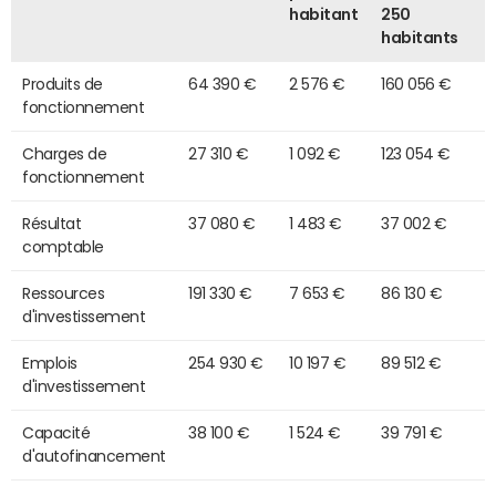
habitant
250
habitants
Produits de
64 390 €
2 576 €
160 056 €
fonctionnement
Charges de
27 310 €
1 092 €
123 054 €
fonctionnement
Résultat
37 080 €
1 483 €
37 002 €
comptable
Ressources
191 330 €
7 653 €
86 130 €
d'investissement
Emplois
254 930 €
10 197 €
89 512 €
d'investissement
Capacité
38 100 €
1 524 €
39 791 €
d'autofinancement