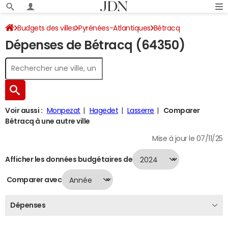
Budgets des villes
Pyrénées-Atlantiques
Bétracq
Dépenses de Bétracq (64350)
Dépenses 2024
Voir aussi :
Monpezat
Hagedet
Lasserre
Comparer
Bétracq à une autre ville
Mise à jour le 07/11/25
Afficher les données budgétaires de
Comparer avec
Dépenses