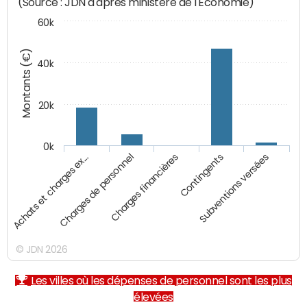
(Source : JDN d'après ministère de l'Economie)
60k
Montants (€)
40k
20k
0k
Charges financières
Achats et charges ex…
Contingents
Charges de personnel
Subventions versées
© JDN 2026
Les villes où les dépenses de personnel sont les plus
élevées