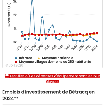
3k
Montants (€)
2k
1k
0k
2016
2014
2012
2010
2008
2006
2002
2000
2024
2022
2020
2018
Bétracq
Moyenne nationale
Moyenne villages de moins de 250 habitants
© JDN 2026
Les villes où les dépenses d'équipement sont les plus
élevées
Emplois d'investissement de Bétracq en
2024**