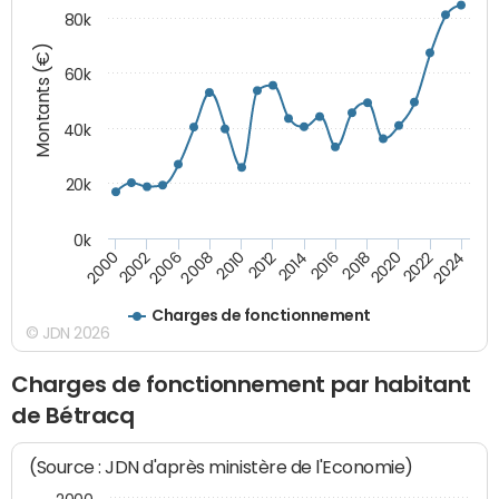
80k
Montants (€)
60k
40k
20k
0k
2024
2002
2010
2016
2022
2000
2008
2014
2020
2006
2012
2018
Charges de fonctionnement
© JDN 2026
Charges de fonctionnement par habitant
de Bétracq
(Source : JDN d'après ministère de l'Economie)