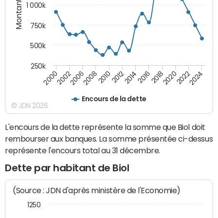
Montants (€)
1 000k
750k
500k
250k
2016
2014
2012
2010
2008
2006
2002
2000
2024
2022
2020
2018
Encours de la dette
© JDN 2026
L'encours de la dette représente la somme que Biol doit
rembourser aux banques. La somme présentée ci-dessus
représente l'encours total au 31 décembre.
Dette par habitant de Biol
(Source : JDN d'après ministère de l'Economie)
1250