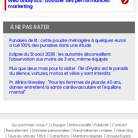
Web analytics : booster ses performances
marketing
À NE PAS RATER
Punaises de lit : cette poudre ménagère à quelques euros
a tué 100% des punaises dans une étude
Eclipse du 12 août 2026 : les autorités déconseillent
l'observation aux moins de 3 ans, même équipés
Plus que deux mois pour la visiter : l'île d'Hydra est le paradis
du silence, voitures, motos et vélos y sont interdits
Pr. Alinka Greasley : "Pour les femmes de plus de 40 ans,
danser entretient la santé cardiovasculaire et l'équilibre
mental"
Qui sommes-nous ?
L'équipe
Notre société
Publicité
Contact
Recrutement
Données personnelles
Paramétrer les cookies
Gérer Utiq
Tous les articles
RSS
Corrections
Mentions légales
Groupe Figaro