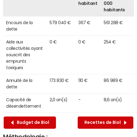
habitant
000
habitants
Encours de la
579 040 €
367 €
561 288 €
dette
Aide aux
0 €
0 €
254 €
collectivités ayant
souscrit des
emprunts
toxiques
Annuité de la
173 830 €
110 €
86 989 €
dette
Capacité de
2,0 an(s)
-
8,6 an(s)
désendettement
Budget de Biol
Recettes de Biol
Méthodologie :