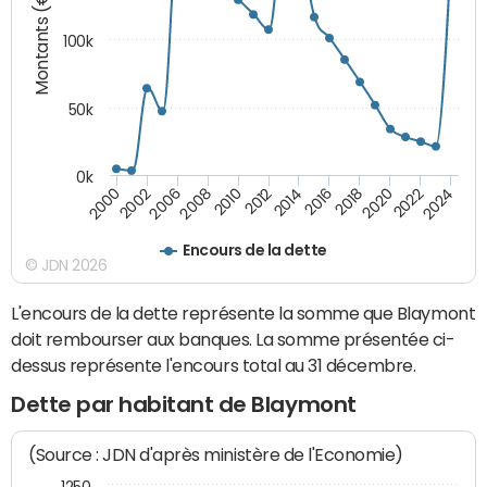
Montants (€)
100k
50k
0k
2008
2022
2002
2018
2014
2010
2024
2006
2020
2000
2016
2012
Encours de la dette
© JDN 2026
L'encours de la dette représente la somme que Blaymont
doit rembourser aux banques. La somme présentée ci-
dessus représente l'encours total au 31 décembre.
Dette par habitant de Blaymont
(Source : JDN d'après ministère de l'Economie)
1250