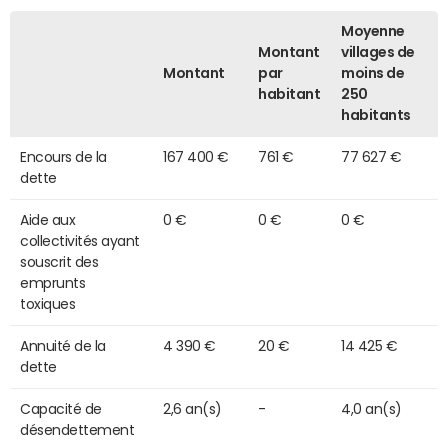
Moyenne
Montant
villages de
Montant
par
moins de
habitant
250
habitants
Encours de la
167 400 €
761 €
77 627 €
dette
Aide aux
0 €
0 €
0 €
collectivités ayant
souscrit des
emprunts
toxiques
Annuité de la
4 390 €
20 €
14 425 €
dette
Capacité de
2,6 an(s)
-
4,0 an(s)
désendettement