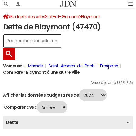
Budgets des villes
Lot-et-Garonne
Blaymont
Dette de Blaymont (47470)
Dette au 31/12/2024
Voir aussi :
Massels
Saint-Amans-du-Pech
Frespech
Comparer Blaymont à une autre ville
Mise à jour le 07/11/25
Afficher les données budgétaires de
Comparer avec
Dette