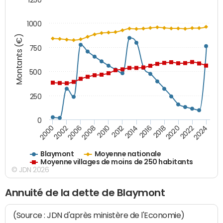
1000
Montants (€)
750
500
250
0
2018
2002
2022
2008
2012
2016
2000
2020
2006
2024
2010
2014
Blaymont
Moyenne nationale
Moyenne villages de moins de 250 habitants
© JDN 2026
Annuité de la dette de Blaymont
(Source : JDN d'après ministère de l'Economie)