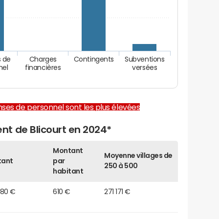
 de
Charges
Contingents
Subventions
nel
financières
versées
enses de personnel sont les plus élevées
t de Blicourt en 2024*
Montant
Moyenne villages de
tant
par
250 à 500
habitant
780 €
610 €
271 171 €