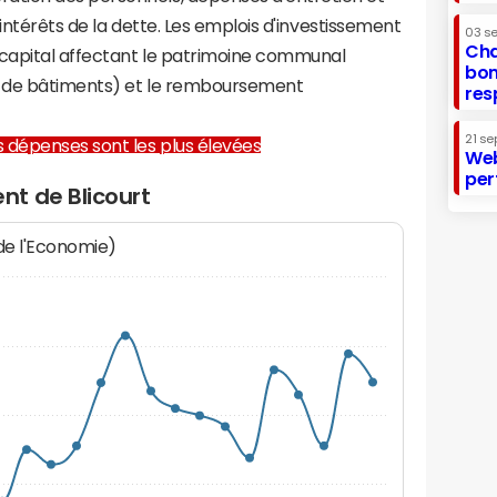
 intérêts de la dette. Les emplois d'investissement
03 s
Cha
capital affectant le patrimoine communal
bon
on de bâtiments) et le remboursement
res
21 se
les dépenses sont les plus élevées
Web
per
t de Blicourt
 de l'Economie)