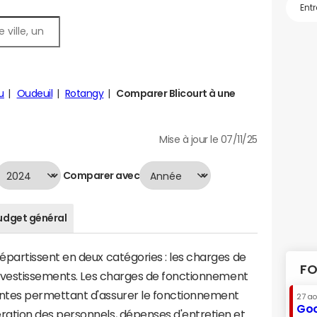
u
Oudeuil
Rotangy
Comparer Blicourt à une
Mise à jour le 07/11/25
Comparer avec
udget général
artissent en deux catégories : les charges de
FO
investissements. Les charges de fonctionnement
tes permettant d'assurer le fonctionnement
27 a
Goo
tion des personnels, dépenses d'entretien et