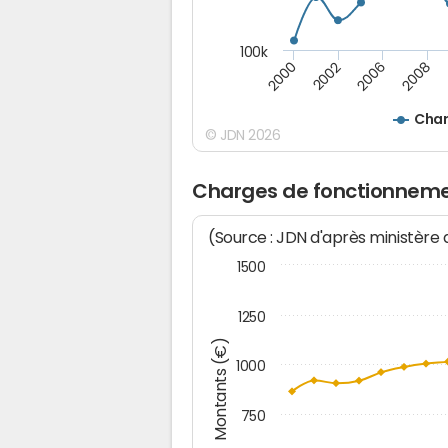
100k
2008
2006
2002
2000
Char
© JDN 2026
Charges de fonctionnemen
(Source : JDN d'après ministère
1500
1250
Montants (€)
1000
750