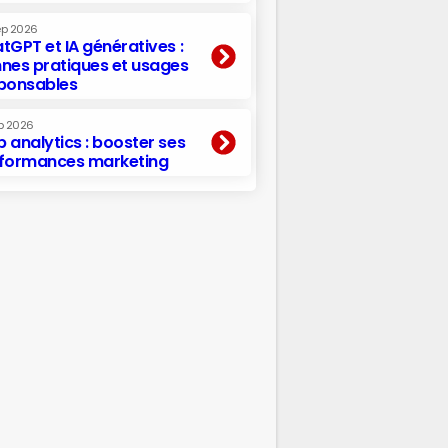
ep 2026
tGPT et IA génératives :
nes pratiques et usages
ponsables
p 2026
 analytics : booster ses
formances marketing