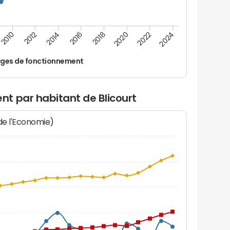
2024
2022
2020
2018
2016
2014
2012
2010
ges de fonctionnement
t par habitant de Blicourt
 de l'Economie)