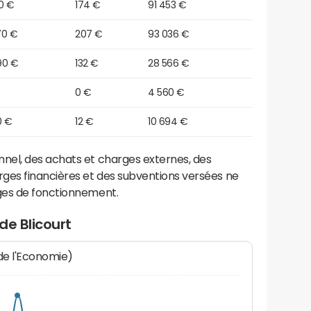
0 €
174 €
91 453 €
70 €
207 €
93 036 €
90 €
132 €
28 566 €
0 €
4 560 €
0 €
12 €
10 694 €
el, des achats et charges externes, des
ges financières et des subventions versées ne
ges de fonctionnement.
de Blicourt
 de l'Economie)