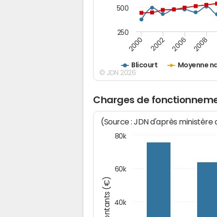
500
250
2000
2002
2006
2008
Blicourt
Moyenne na
© JDN 2026
Charges de fonctionnemen
(Source : JDN d'après ministère
80k
60k
Montants (€)
40k