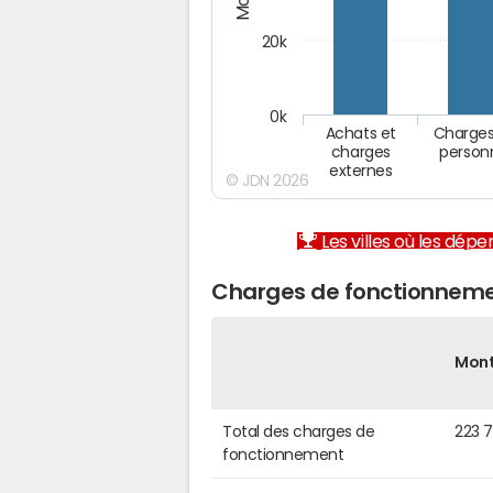
20k
0k
Achats et
Charges
charges
person
externes
© JDN 2026
Les villes où les dép
Charges de fonctionnemen
Mon
Total des charges de
223 
fonctionnement