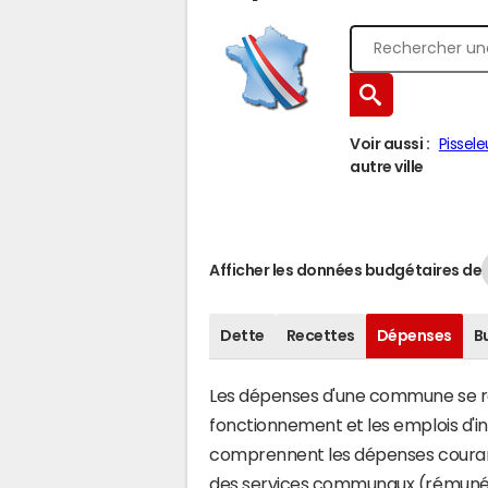
Voir aussi :
Pissele
autre ville
Afficher les données budgétaires de
Dette
Recettes
Dépenses
B
Les dépenses d'une commune se rép
fonctionnement et les emplois d'
comprennent les dépenses couran
des services communaux (rémunéra