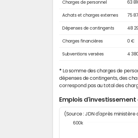
Charges de personnel
63 81
Achats et charges externes
75 8
Dépenses de contingents
48 2
Charges financières
0 €
Subventions versées
4 38
*
La somme des charges de personn
dépenses de contingents, des char
correspond pas au total des char
Emplois d'investissement 
(Source : JDN d'après ministère
600k