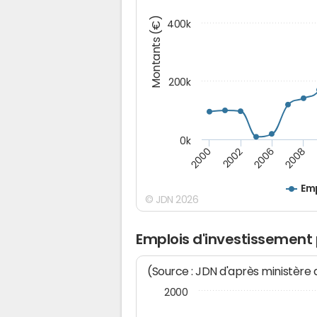
Montants (€)
400k
200k
0k
2000
2008
2006
2002
Emp
© JDN 2026
Emplois d'investissement 
(Source : JDN d'après ministère
2000