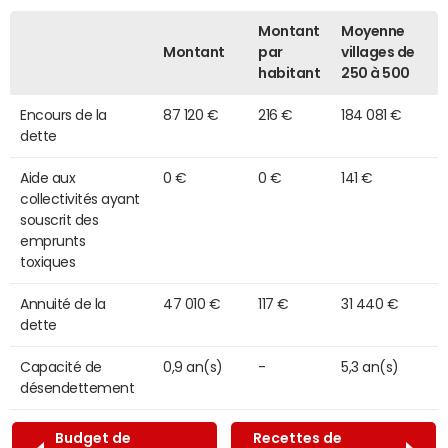
Montant
Moyenne
Montant
par
villages de
habitant
250 à 500
Encours de la
87 120 €
216 €
184 081 €
dette
Aide aux
0 €
0 €
141 €
collectivités ayant
souscrit des
emprunts
toxiques
Annuité de la
47 010 €
117 €
31 440 €
dette
Capacité de
0,9 an(s)
-
5,3 an(s)
désendettement
Budget de
Recettes de