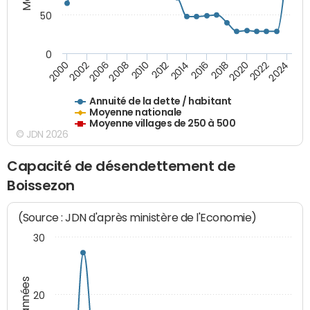
50
0
2014
2008
2000
2024
2018
2012
2006
2022
2016
2010
2002
2020
Annuité de la dette / habitant
Moyenne nationale
Moyenne villages de 250 à 500
© JDN 2026
Capacité de désendettement de
Boissezon
(Source : JDN d'après ministère de l'Economie)
30
20