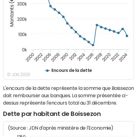
Montants (€)
300k
200k
100k
0k
2000
2022
2016
2010
2002
2024
2018
2012
2006
2020
2014
2008
Encours de la dette
© JDN 2026
L'encours de la dette représente la somme que Boissezon
doit rembourser aux banques. La somme présentée ci-
dessus représente l'encours total au 31 décembre.
Dette par habitant de Boissezon
(Source : JDN d'après ministère de l'Economie)
1250