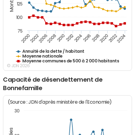
125
100
75
2014
2008
2000
2024
2018
2012
2006
2022
2016
2010
2002
2020
Annuité de la dette / habitant
Moyenne nationale
Moyenne communes de 500 à 2 000 habitants
© JDN 2026
Capacité de désendettement de
Bonnefamille
(Source : JDN d'après ministère de l'Economie)
30