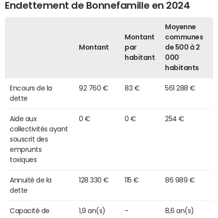
Endettement de Bonnefamille en 2024
Moyenne
Montant
communes
Montant
par
de 500 à 2
habitant
000
habitants
Encours de la
92 760 €
83 €
561 288 €
dette
Aide aux
0 €
0 €
254 €
collectivités ayant
souscrit des
emprunts
toxiques
Annuité de la
128 330 €
115 €
86 989 €
dette
Capacité de
1,9 an(s)
-
8,6 an(s)