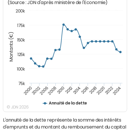
(Source : JDN d'après ministère de l'Economie)
200k
175k
Montants (€)
150k
125k
100k
75k
2008
2022
2002
2018
2014
2010
2024
2006
2020
2000
2016
2012
Annuité de la dette
© JDN 2026
L'annuité de la dette représente la somme des intérêts
d'emprunts et du montant du remboursement du capital