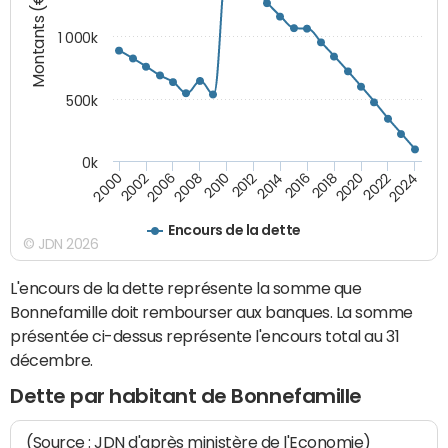
Montants (€)
1 000k
500k
0k
2014
2008
2000
2024
2018
2012
2006
2022
2016
2010
2002
2020
Encours de la dette
© JDN 2026
L'encours de la dette représente la somme que
Bonnefamille doit rembourser aux banques. La somme
présentée ci-dessus représente l'encours total au 31
décembre.
Dette par habitant de Bonnefamille
(Source : JDN d'après ministère de l'Economie)