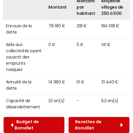
Montant
Moyenne
Montant
par
villages de
habitant
250 à 500
Encours de la
78 910 €
281 €
184 081 €
dette
Aide aux
0 €
0 €
141 €
collectivités ayant
souscrit des
emprunts
toxiques
Annuité de la
14 380 €
51 €
31 440 €
dette
Capacité de
1,0 an(s)
-
5,3 an(s)
désendettement
Budget de
Recettes de
Bonvillet
Bonvillet