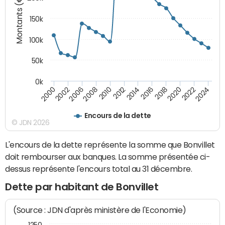
Montants (€)
150k
100k
50k
0k
2008
2022
2002
2018
2014
2010
2024
2006
2020
2000
2016
2012
Encours de la dette
© JDN 2026
L'encours de la dette représente la somme que Bonvillet
doit rembourser aux banques. La somme présentée ci-
dessus représente l'encours total au 31 décembre.
Dette par habitant de Bonvillet
(Source : JDN d'après ministère de l'Economie)
1250