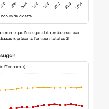
2012
2018
2024
2014
2020
2010
2016
2022
Encours de la dette
 la somme que Bossugan doit rembourser aux
ssus représente l'encours total au 31
ssugan
 de l'Economie)