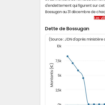
d'endettement qui figurent sur cet
Bossugan au 31 décembre de chaq
Les vi
Dette de Bossugan
(Source : JDN d'après ministère
10k
7,5k
Montants (€)
5k
2,5k
0k