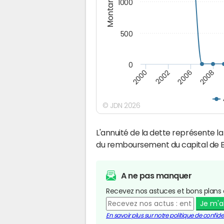
Montants (€)
1000
500
0
2000
2002
2006
2008
© JDN 2026
L'annuité de la dette représente 
du remboursement du capital de 
A ne pas manquer
Recevez nos astuces et bons plans 
Je m'
En savoir plus sur notre politique de confiden