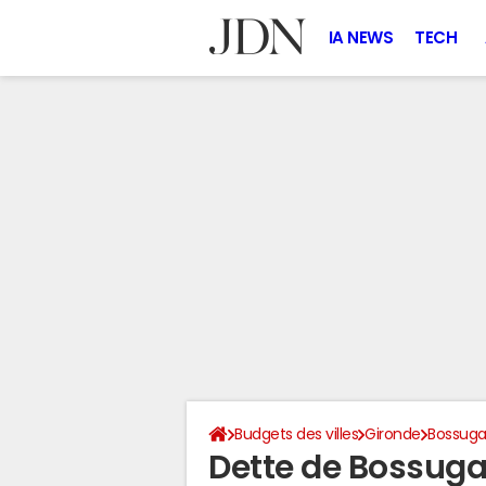
IA NEWS
TECH
Budgets des villes
Gironde
Bossug
Dette de Bossug