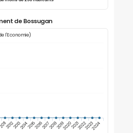
de moins de 250 habitants
ment de Bossugan
 de l'Economie)
2017
2018
2019
2020
2021
2011
2022
2012
2023
2013
2024
2014
2015
2016