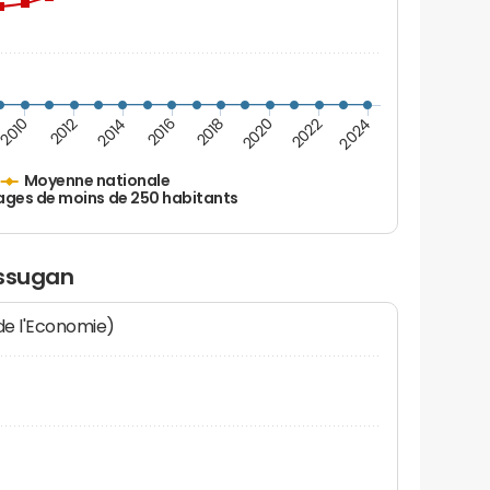
2010
2012
2014
2016
2018
2020
2022
2024
Moyenne nationale
ages de moins de 250 habitants
ossugan
 de l'Economie)