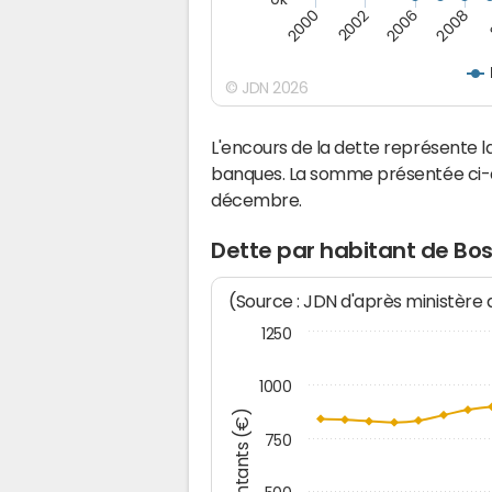
2000
2008
2002
2006
© JDN 2026
L'encours de la dette représente
banques. La somme présentée ci-de
décembre.
Dette par habitant de Bo
(Source : JDN d'après ministère
1250
1000
Montants (€)
750