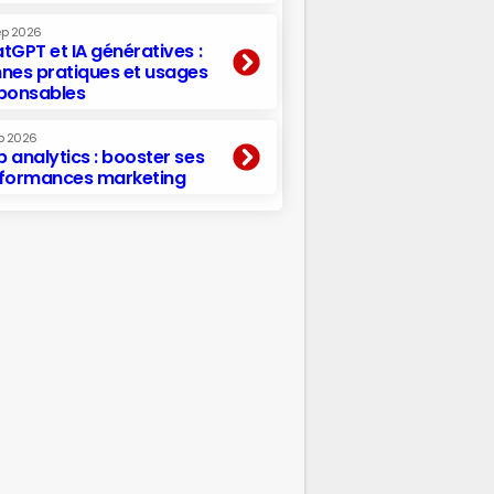
ep 2026
tGPT et IA génératives :
nes pratiques et usages
ponsables
p 2026
 analytics : booster ses
formances marketing