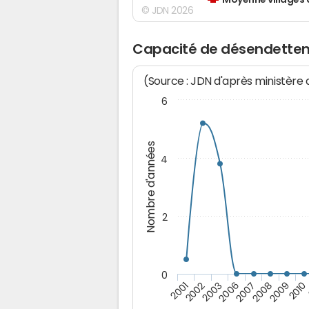
Moyenne villages 
© JDN 2026
Capacité de désendette
(Source : JDN d'après ministère
6
Nombre d'années
4
2
0
2006
2007
2008
2009
2010
2001
2002
2003