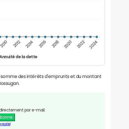
2010
2012
2014
2016
2018
2020
2022
2024
Annuité de la dette
la somme des intérêts d'emprunts et du montant
Bossugan.
directement par e-mail.
abonne
tialité