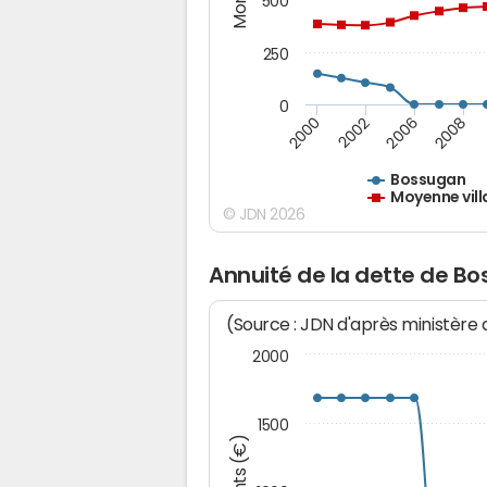
500
250
0
2000
2002
2006
2008
Bossugan
Moyenne vill
© JDN 2026
Annuité de la dette de B
(Source : JDN d'après ministère
2000
1500