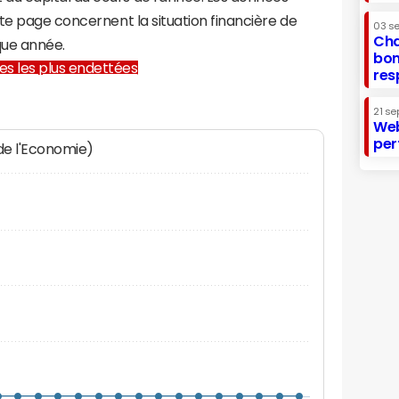
te page concernent la situation financière de
03 s
Cha
ue année.
bon
lles les plus endettées
res
21 se
Web
per
 de l'Economie)