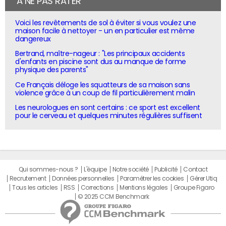
À NE PAS RATER
Voici les revêtements de sol à éviter si vous voulez une
maison facile à nettoyer - un en particulier est même
dangereux
Bertrand, maître-nageur : "Les principaux accidents
d'enfants en piscine sont dus au manque de forme
physique des parents"
Ce Français déloge les squatteurs de sa maison sans
violence grâce à un coup de fil particulièrement malin
Les neurologues en sont certains : ce sport est excellent
pour le cerveau et quelques minutes régulières suffisent
Qui sommes-nous ?
L'équipe
Notre société
Publicité
Contact
Recrutement
Données personnelles
Paramétrer les cookies
Gérer Utiq
Tous les articles
RSS
Corrections
Mentions légales
Groupe Figaro
© 2025 CCM Benchmark