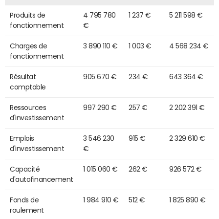
Produits de
4 795 780
1 237 €
5 211 598 €
fonctionnement
€
Charges de
3 890 110 €
1 003 €
4 568 234 €
fonctionnement
Résultat
905 670 €
234 €
643 364 €
comptable
Ressources
997 290 €
257 €
2 202 391 €
d'investissement
Emplois
3 546 230
915 €
2 329 610 €
d'investissement
€
Capacité
1 015 060 €
262 €
926 572 €
d'autofinancement
Fonds de
1 984 910 €
512 €
1 825 890 €
roulement