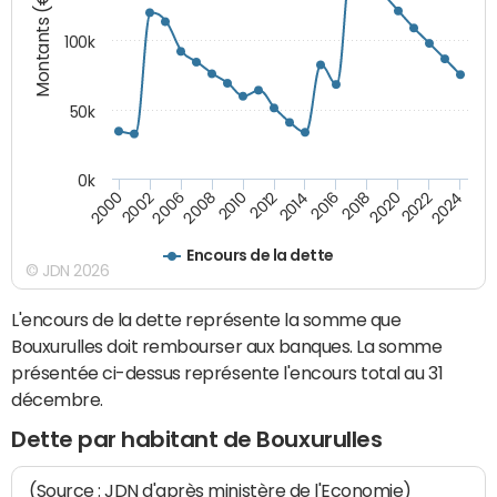
Montants (€)
100k
50k
0k
2008
2022
2002
2018
2014
2010
2024
2006
2020
2000
2016
2012
Encours de la dette
© JDN 2026
L'encours de la dette représente la somme que
Bouxurulles doit rembourser aux banques. La somme
présentée ci-dessus représente l'encours total au 31
décembre.
Dette par habitant de Bouxurulles
(Source : JDN d'après ministère de l'Economie)