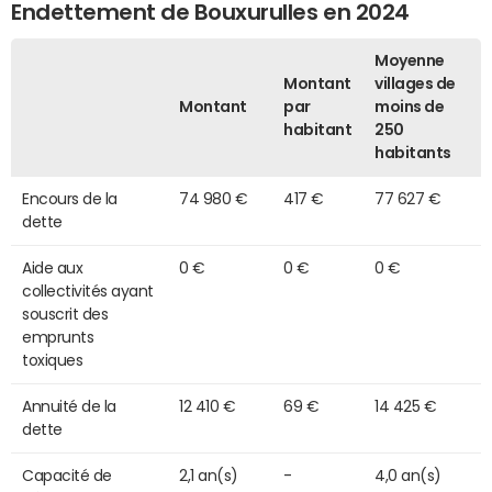
Endettement de Bouxurulles en 2024
Moyenne
Montant
villages de
Montant
par
moins de
habitant
250
habitants
Encours de la
74 980 €
417 €
77 627 €
dette
Aide aux
0 €
0 €
0 €
collectivités ayant
souscrit des
emprunts
toxiques
Annuité de la
12 410 €
69 €
14 425 €
dette
Capacité de
2,1 an(s)
-
4,0 an(s)