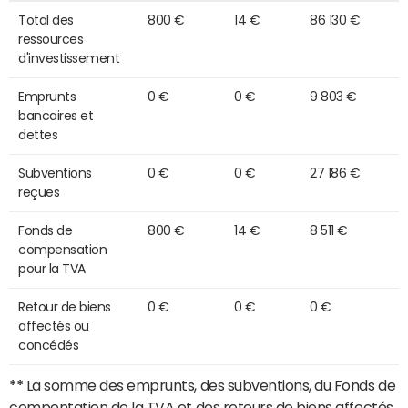
Total des
800 €
14 €
86 130 €
ressources
d'investissement
Emprunts
0 €
0 €
9 803 €
bancaires et
dettes
Subventions
0 €
0 €
27 186 €
reçues
Fonds de
800 €
14 €
8 511 €
compensation
pour la TVA
Retour de biens
0 €
0 €
0 €
affectés ou
concédés
**
La somme des emprunts, des subventions, du Fonds de
compentation de la TVA et des retours de biens affectés