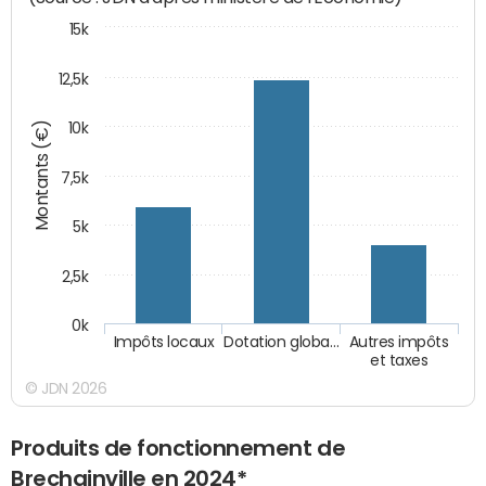
15k
12,5k
Montants (€)
10k
7,5k
5k
2,5k
0k
Impôts locaux
Dotation globa…
Autres impôts
et taxes
© JDN 2026
Produits de fonctionnement de
Brechainville en 2024*