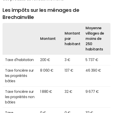
Les impôts sur les ménages de
Brechainville
Moyenne
Montant
villages de
Montant
par
moins de
habitant
250
habitants
Taxe d'habitation
200 €
3 €
5 737 €
Taxe foncière sur
8 060 €
137 €
46 390 €
les propriétés
bâties
Taxe foncière sur
1 880 €
32 €
9 677 €
les propriétés non
bâties
Taxe
0 €
0 €
32 €