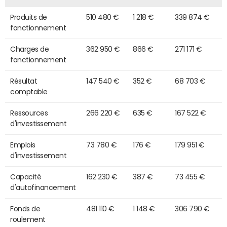
Produits de
510 480 €
1 218 €
339 874 €
fonctionnement
Charges de
362 950 €
866 €
271 171 €
fonctionnement
Résultat
147 540 €
352 €
68 703 €
comptable
Ressources
266 220 €
635 €
167 522 €
d'investissement
Emplois
73 780 €
176 €
179 951 €
d'investissement
Capacité
162 230 €
387 €
73 455 €
d'autofinancement
Fonds de
481 110 €
1 148 €
306 790 €
roulement