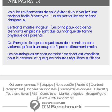
À NE PAS RATER
Voici les revêtements de sol à éviter si vous voulez une
maison facile à nettoyer - un en particulier est même
dangereux
Bertrand, maître-nageur : "Les principaux accidents
d'enfants en piscine sont dus au manque de forme
physique des parents"
Ce Français déloge les squatteurs de sa maison sans
violence grâce à un coup de fil particulièrement malin
Les neurologues en sont certains : ce sport est excellent
pour le cerveau et quelques minutes régulières suffisent
Qui sommes-nous ?
L'équipe
Notre société
Publicité
Contact
Recrutement
Données personnelles
Paramétrer les cookies
Gérer Utiq
Tous les articles
RSS
Corrections
Mentions légales
Groupe Figaro
© 2025 CCM Benchmark