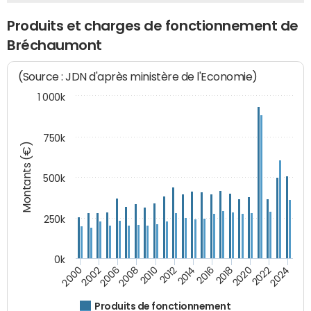
Produits et charges de fonctionnement de
Bréchaumont
(Source : JDN d'après ministère de l'Economie)
1 000k
750k
Montants (€)
500k
250k
0k
2016
2014
2012
2010
2008
2006
2002
2000
2024
2022
2020
2018
Produits de fonctionnement