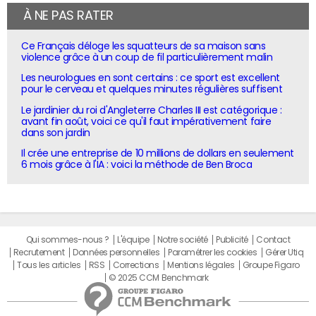
À NE PAS RATER
Ce Français déloge les squatteurs de sa maison sans
violence grâce à un coup de fil particulièrement malin
Les neurologues en sont certains : ce sport est excellent
pour le cerveau et quelques minutes régulières suffisent
Le jardinier du roi d'Angleterre Charles III est catégorique :
avant fin août, voici ce qu'il faut impérativement faire
dans son jardin
Il crée une entreprise de 10 millions de dollars en seulement
6 mois grâce à l'IA : voici la méthode de Ben Broca
Qui sommes-nous ?
L'équipe
Notre société
Publicité
Contact
Recrutement
Données personnelles
Paramétrer les cookies
Gérer Utiq
Tous les articles
RSS
Corrections
Mentions légales
Groupe Figaro
© 2025 CCM Benchmark