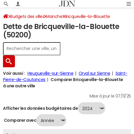
Budgets des villes
Manche
Bricqueville-la-Blouette
Dette de Bricqueville-la-Blouette
Dette au 31/12/2024
(50200)
Voir aussi :
Heugueville-sur-Sienne
Orval sur Sienne
Saint-
Pierre-de-Coutances
Comparer Bricqueville-la-Blouette
à une autre ville
Mise à jour le 07/11/25
Afficher les données budgétaires de
Comparer avec