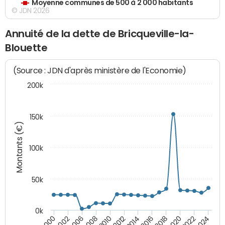
Moyenne communes de 500 à 2 000 habitants
© JDN 2026
Annuité de la dette de Bricqueville-la-
Blouette
(Source : JDN d'après ministère de l'Economie)
200k
150k
Montants (€)
100k
50k
0k
2008
2022
2002
2018
2014
2010
2024
2006
2020
2000
2016
2012