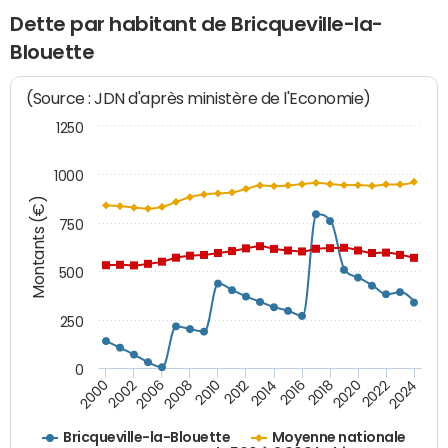
Dette par habitant de Bricqueville-la-
Blouette
(Source : JDN d'après ministère de l'Economie)
1250
1000
Montants (€)
750
500
250
0
2018
2002
2022
2008
2012
2016
2000
2020
2006
2024
2010
2014
Bricqueville-la-Blouette
Moyenne nationale