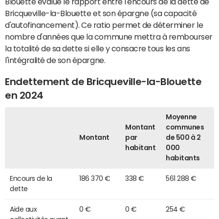
Blouette évalue le rapport entre l'encours de la dette de
Bricqueville-la-Blouette et son épargne (sa capacité
d'autofinancement). Ce ratio permet de déterminer le
nombre d'années que la commune mettra à rembourser
la totalité de sa dette si elle y consacre tous les ans
l'intégralité de son épargne.
Endettement de Bricqueville-la-Blouette
en 2024
Moyenne
Montant
communes
Montant
par
de 500 à 2
habitant
000
habitants
Encours de la
186 370 €
338 €
561 288 €
dette
Aide aux
0 €
0 €
254 €