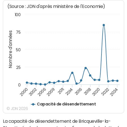
(Source : JDN d'après ministère de l'Economie)
100
75
Nombre d'années
50
25
0
2000
2014
2024
2011
2022
2009
2020
2006
2018
2002
2016
Capacité de désendettement
© JDN 2026
La capacité de désendettement de Bricqueville-la-