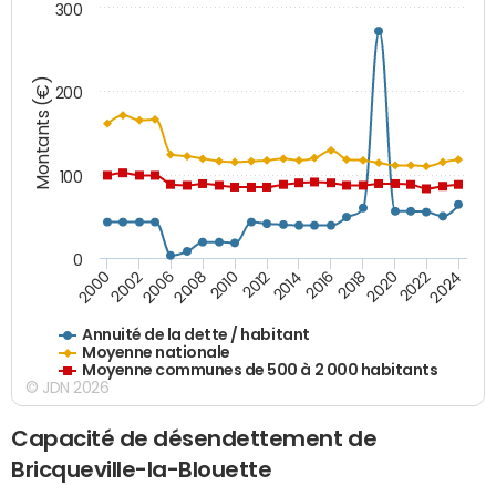
300
Montants (€)
200
100
0
2014
2008
2000
2024
2018
2012
2006
2022
2016
2010
2002
2020
Annuité de la dette / habitant
Moyenne nationale
Moyenne communes de 500 à 2 000 habitants
© JDN 2026
Capacité de désendettement de
Bricqueville-la-Blouette