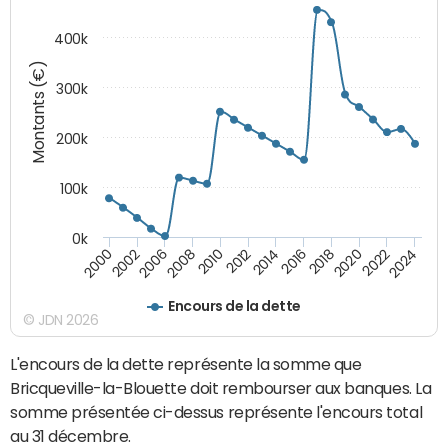
400k
Montants (€)
300k
200k
100k
0k
2000
2022
2016
2010
2002
2024
2018
2012
2006
2020
2014
2008
Encours de la dette
© JDN 2026
L'encours de la dette représente la somme que
Bricqueville-la-Blouette doit rembourser aux banques. La
somme présentée ci-dessus représente l'encours total
au 31 décembre.