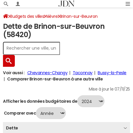
Budgets des villes
Nièvre
Brinon-sur-Beuvron
Dette de Brinon-sur-Beuvron
Dette au 31/12/2024
(58420)
Voir aussi :
Chevannes-Changy
Taconnay
Bussy-la-Pesle
Comparer Brinon-sur-Beuvron à une autre ville
Mise à jour le 07/11/25
Afficher les données budgétaires de
Comparer avec
Dette