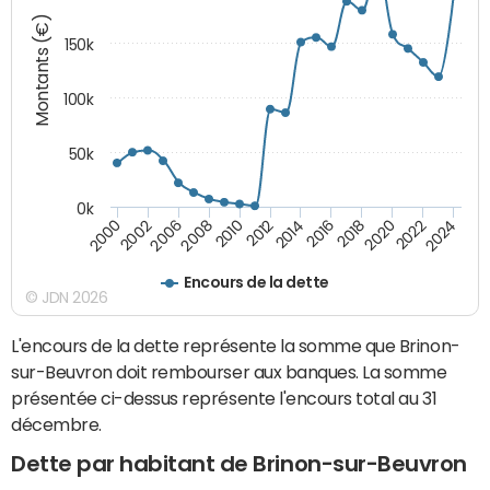
Montants (€)
150k
100k
50k
0k
2008
2022
2002
2018
2014
2010
2024
2006
2020
2000
2016
2012
Encours de la dette
© JDN 2026
L'encours de la dette représente la somme que Brinon-
sur-Beuvron doit rembourser aux banques. La somme
présentée ci-dessus représente l'encours total au 31
décembre.
Dette par habitant de Brinon-sur-Beuvron