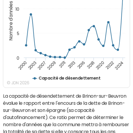
Nombre d'années
10
5
0
2009
2024
2013
2000
2018
2007
2022
2011
2016
2003
2020
Capacité de désendettement
© JDN 2026
La capacité de désendettement de Brinon-sur-Beuvron
évalue le rapport entre l'encours de la dette de Brinon-
sur-Beuvron et son épargne (sa capacité
d'autofinancement). Ce ratio permet de déterminer le
nombre d'années que la commune mettra à rembourser
la totalité de sa dette si elle y consacre tous les ans