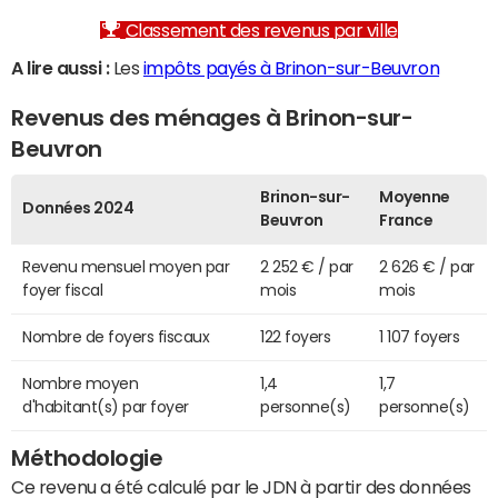
Classement des revenus par ville
A lire aussi :
Les
impôts payés à Brinon-sur-Beuvron
Revenus des ménages à Brinon-sur-
Beuvron
Brinon-sur-
Moyenne
Données 2024
Beuvron
France
Revenu mensuel moyen par
2 252 € / par
2 626 € / par
foyer fiscal
mois
mois
Nombre de foyers fiscaux
122 foyers
1 107 foyers
Nombre moyen
1,4
1,7
d'habitant(s) par foyer
personne(s)
personne(s)
Méthodologie
Ce revenu a été calculé par le JDN à partir des données