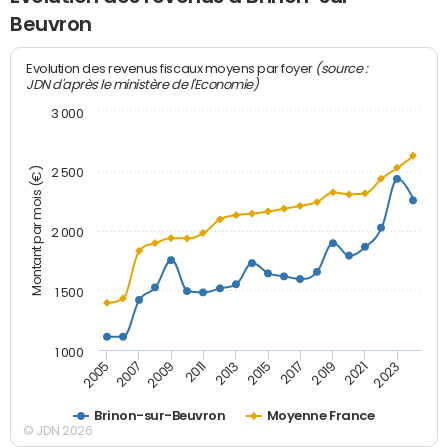
Beuvron
(source :
Evolution des revenus fiscaux moyens par foyer
JDN d'après le ministère de l'Economie)
3 000
Montant par mois (€)
2 500
2 000
1 500
1 000
2007
2017
2009
2019
2011
2021
2013
2023
2005
2015
Brinon-sur-Beuvron
Moyenne France
© JDN 2026